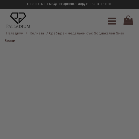
БЕЗПЛАТНА ДОСТАВКА НАД 195ЛВ./100€
33 ГОДИНИ ОПИТ
0889 888 484
Паладиум
/
Колиета
/ Сребърен медальон със Зодиакален Знак
Везни