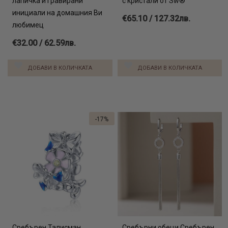
лапичка и гравирани
с кристали от Sw®
инициали на домашния Ви
€65.10 / 127.32лв.
любимец
€32.00 / 62.59лв.
ДОБАВИ В КОЛИЧКАТА
ДОБАВИ В КОЛИЧКАТА
-17%
Сребърен Талисман
Сребърни обеци Сребърен