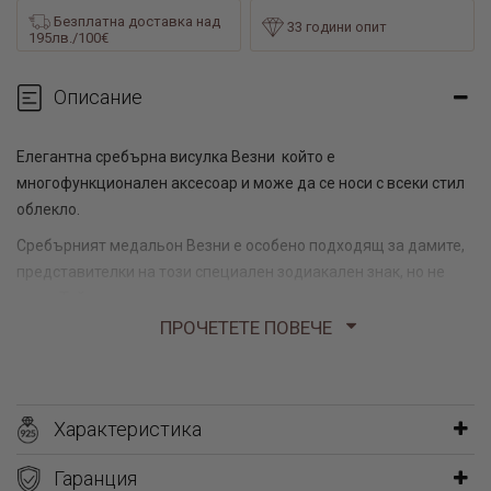
Безплатна доставка над
33 години опит
195лв./100€
Описание
Елегантна сребърна висулка
Везни
който е
многофункционален аксесоар и може да се носи с всеки стил
облекло.
Сребърният медальон
Везни
е особено подходящ за дамите,
представителки на този специален зодиакален знак, но не
само. Той може да се носи от всяка жена, която иска да
покаже елегантния си стил и чувство за естетика. Бижутерия
ПРОЧЕТЕТЕ ПОВЕЧЕ
Паладиум ви предлага едно обаятелно сребърно бижу, което
винаги ще допълва женствената ви визия по най-правилния
начин.
Характеристика
Гаранция