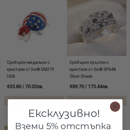
Сребърен медальон с
Сребърен пръстен с
кристали от Sw® SM279
кристали от Sw® SP648
USA
Silver Shade
€35.80 / 70.02лв.
€89.70 / 175.44лв.
ДОБАВИ В КОЛИЧКАТА
ДОБАВИ В КОЛИЧКАТА
Ексклузивно!
Вземи 5% отстъпка