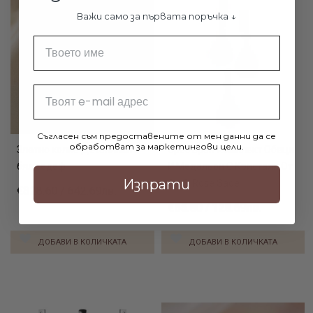
Важи само за първата поръчка ↓
Име
Email
Съгласен съм предоставените от мен данни да се
обработват за маркетингови цели.
Златно колие Детелинки с
Сребърен Комплект Обеци
бял седеф
И Медальон С Кристали От
Изпрати
Sw® Rose Sade
€328.60 / 642.69лв.
€65.80 / 128.69лв.
ДОБАВИ В КОЛИЧКАТА
ДОБАВИ В КОЛИЧКАТА