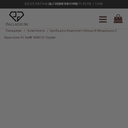
БЕЗПЛАТНА ДОСТАВКА НАД 195ЛВ./100€
33 ГОДИНИ ОПИТ
0889 888 484
Паладиум
/
Комплекти
/ Сребърен Комплект Обеци И Медальон С
Кристали От Sw® SKM121 Crystal