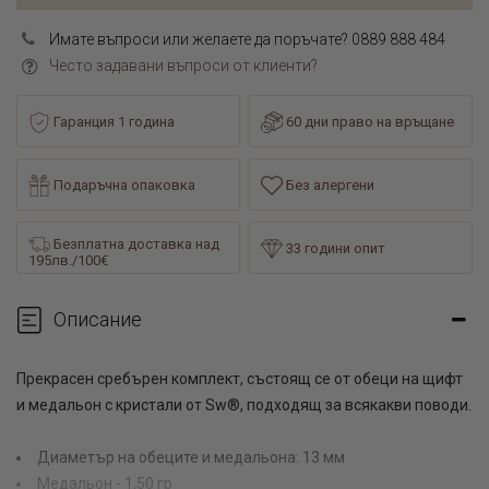
Имате въпроси или желаете да поръчате? 0889 888 484
Често задавани въпроси от клиенти?
Гаранция 1 година
60 дни право на връщане
Подаръчна опаковка
Без алергени
Безплатна доставка над
33 години опит
195лв./100€
Описание
Прекрасен сребърен комплект, състоящ се от обеци на щифт
и медальон с кристали от Sw®, подходящ за всякакви поводи.
Диаметър на обеците и медальона: 13 мм
Медальон - 1,50 гр