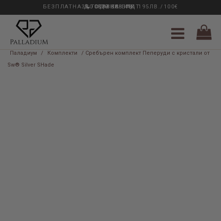
БЕЗПЛАТНА ДОСТАВКА НАД 195ЛВ./100€
33 ГОДИНИ ОПИТ
0889 888 484
Паладиум
/
Комплекти
/ Сребърен комплект Пеперуди с кристали от
Sw® Silver SHade