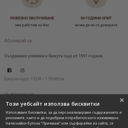
ЛЮБЕЗНО ОБСЛУЖВАНЕ
30 ГОДИНИ ОПИТ
ние работим за Вас
може да ни се доверите
Абонирай се
Създаваме усмивки и бижута още от 1991 година.
Валутен курс: 1 EUR = 1.95583лв.
Информация
×
Този уебсайт използва бисквитки
Имаш нужда от помощ?
Използваме бисквитки, за да персонализираме съдържанието и
рекламите, както и да подобрим потребителското изживяване.
Къде да ни намерите?
Натискайки бутона "Приемам" или сърфирайки из сайта, се