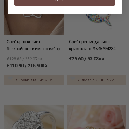
Сребърно колие с
Сребърен медальон с
безкрайност и име по избор
кристали от Sw® SM234
€26.60 / 52.03лв.
€128.88 / 252.07лв.
€110.90 / 216.90лв.
ДОБАВИ В КОЛИЧКАТА
ДОБАВИ В КОЛИЧКАТА