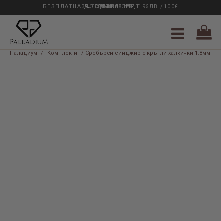
БЕЗПЛАТНА ДОСТАВКА НАД 195ЛВ./100€
33 ГОДИНИ ОПИТ
0889 888 484
Паладиум
/
Комплекти
/ Сребърен синджир с кръгли халкички 1.8мм