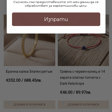
Съгласен съм предоставените от мен данни да се
годежни пръстени от бяло злато онлайн
обработват за маркетингови цели.
висулка сваровски онлайн
колиета онлайн
Изпрати
Брачна халка Златен ритъм
Гривна с червен конец и 14
карата златни топчета с
€352.00 / 688.45лв.
Dark Heliotrope
€46.00 / 89.97лв.
ДОБАВИ В КОЛИЧКАТА
ДОБАВИ В КОЛИЧКАТА