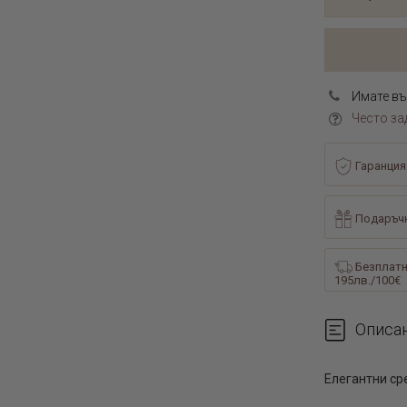
Имате въ
Често за
Гаранция
Подаръчн
Безплатн
195лв./100€
Описа
Елегантни ср