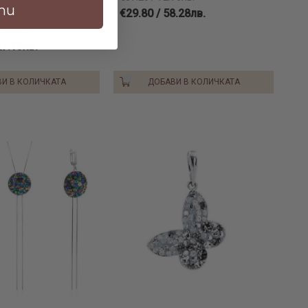
0 Rose Shade
ти
€29.80 / 58.28лв.
.58лв.
27.13лв.
И В КОЛИЧКАТА
ДОБАВИ В КОЛИЧКАТА