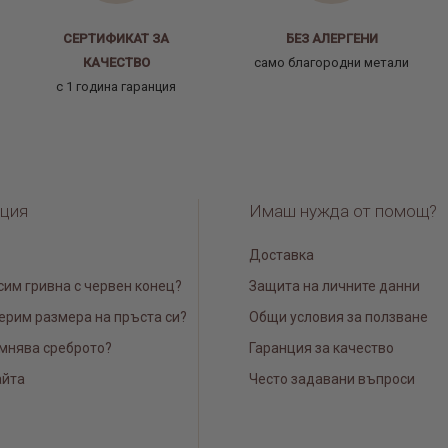
СЕРТИФИКАТ ЗА
БЕЗ АЛЕРГЕНИ
КАЧЕСТВО
само благородни метали
с 1 година гаранция
ция
Имаш нужда от помощ?
Доставка
сим гривна с червен конец?
Защита на личните данни
ерим размера на пръста си?
Общи условия за ползване
мнява среброто?
Гаранция за качество
айта
Често задавани въпроси