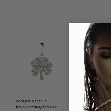
Сребърен медальон
Сребърни обеци Ем
Четирилистна детелина с
€30.90 / 60.44лв.