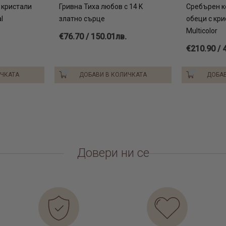
 кристали
Гривна Тиха любов с 14 K
Сребърен к
l
златно сърце
обеци с кр
Multicolor
€76.70 / 150.01лв.
€210.90 / 
ИЧКАТА
ДОБАВИ В КОЛИЧКАТА
ДОБАВ
Довери ни се