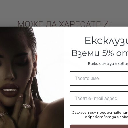
МОЖЕ ДА ХАРЕСАТЕ И:
Ексклуз
-10%
Вземи 5% 
Важи само за първа
Име
Email
Съгласен съм предоставенит
ералд
Сребърна гривна One Cleef 2
Сребърен к
обработват за марке
обеци и мед
€65.78 / 128.65лв.