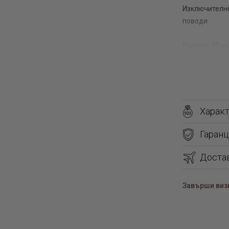
Изключително
поводи
Размер: 30 м
Харак
Гаранц
Доста
Завърши визи