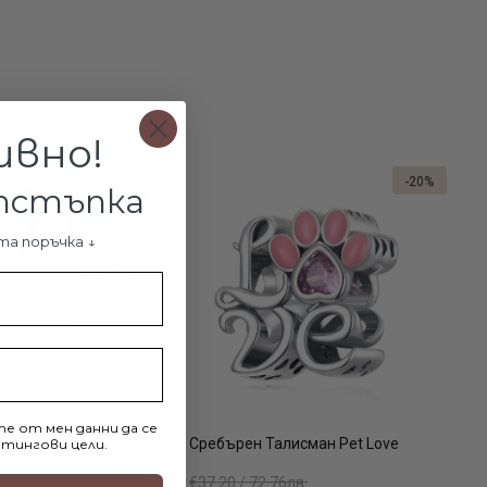
ивно!
-11%
-20%
отстъпка
та поръчка ↓
е от мен данни да се
омплект сърца
Сребърен Талисман Pet Love
тингови цели.
альон с кристали от
€37.20 / 72.76лв.