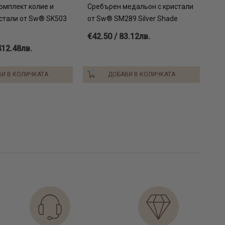
омплект колие и
Сребърен медальон с кристали
истали от Sw® SK503
от Sw® SM289 Silver Shade
€42.50 / 83.12лв.
412.48лв.
И В КОЛИЧКАТА
ДОБАВИ В КОЛИЧКАТА