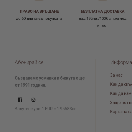
ПРАВО НА ВРЪЩАНЕ
БЕЗПЛАТНА ДОСТАВКА
до 60 дни след покупката
над 195лв./100€ с преглед
и тест
Абонирай се
Информа
За нас
Създаваме усмивки и бижута още
Как да скъ
от 1991 година.
Как да изм
Защо потъ
Валутен курс: 1 EUR = 1.95583лв.
Карта на с