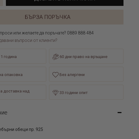
БЪРЗА ПОРЪЧКА
проси или желаете да поръчате? 0889 888 484
давани въпроси от клиенти?
 1 година
60 дни право на връщане
а опаковка
Без алергени
а доставка над
33 години опит
ние
ебърни обеци пр. 925