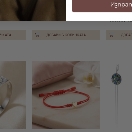
Sw® SKM12
Изпра
€59.15 / 115.69лв.
€72.90 / 142
€65.00 / 1
ИЧКАТА
ДОБАВИ В КОЛИЧКАТА
ДОБАВ