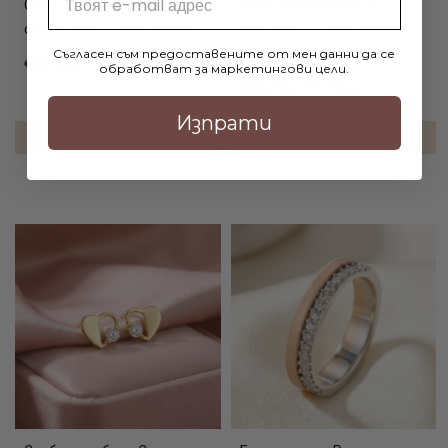
Сребърен медальон сърце
Сребърен пръстен с
с кристали от Sw® SM269
кристали от Sw® SP659
Multicolor
Съгласен съм предоставените от мен данни да се
€53.20 / 104.05лв.
обработват за маркетингови цели.
€36.70 / 71.78лв.
Изпрати
ДОБАВИ В КОЛИЧКАТА
ДОБАВИ В КОЛИЧКАТА