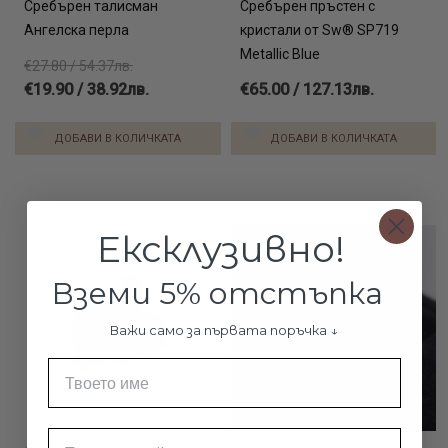
Сребърен талисман
Сребърен пръстен с
Ангелска перла
кристали от Sw® SP719
Metallic Blue
€27.80 / 54.37лв.
€19.90 / 38.92лв.
€65.00 / 127.13лв.
ДОБАВИ В КОЛИЧКАТА
ДОБАВИ В КОЛИЧКАТА
Ексклузивно!
Вземи 5% отстъпка
Важи само за първата поръчка ↓
Име
Email