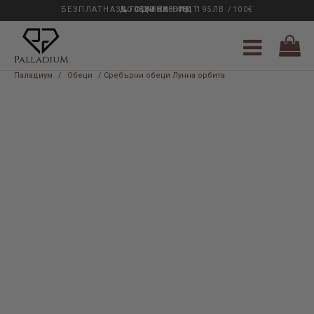
БЕЗПЛАТНА ДОСТАВКА НАД 195ЛВ./100€
33 ГОДИНИ ОПИТ
0889 888 484
Паладиум
/
Обеци
/ Сребърни обеци Лунна орбита