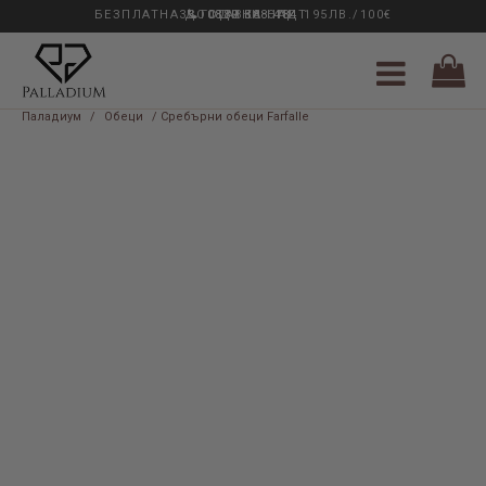
БЕЗПЛАТНА ДОСТАВКА НАД 195ЛВ./100€
33 ГОДИНИ ОПИТ
0889 888 484
Паладиум
/
Обеци
/ Сребърни обеци Farfalle