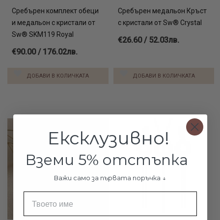
Сребърен комплект обеци
Сребърен медальон Кръст
и медальон с кристали от
с кристали от Sw® Crystal
Sw® SKM119 Royal
€26.60 / 52.03лв.
€90.00 / 176.02лв.
ДОБАВИ В КОЛИЧКАТА
ДОБАВИ В КОЛИЧКАТА
Ексклузивно!
Вземи 5% отстъпка
Важи само за първата поръчка ↓
Име