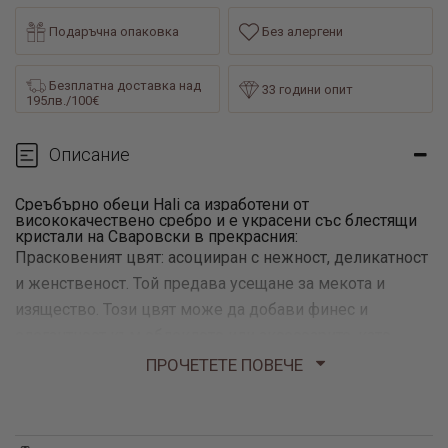
Подаръчна опаковка
Без алергени
Безплатна доставка над
33 години опит
195лв./100€
Описание
Среъбърно обеци Hali са изработени от
висококачествено сребро и е украсени със блестящи
кристали на Сваровски в прекрасния:
Прасковеният цвят: асоцииран с нежност, деликатност
и женственост. Той предава усещане за мекота и
изящество. Този цвят може да добави финес и
елегантност към облеклото или аксесоарите, като
обеци или медальони.
ПРОЧЕТЕТЕ ПОВЕЧЕ
Бял кристал: символ на празната страница, празни
платна или неопределеност. Този аспект на
символиката на бялото е свързан с възможността за