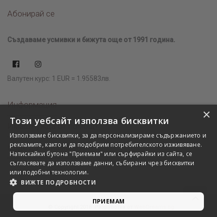
Абонирай се
Създаваме усмивки и бижута още от 1991 година.
Валутен курс: 1 EUR = 1.95583лв.
Информация
×
Този уебсайт използва бисквитки
Имаш нужда от помощ?
Използваме бисквитки, за да персонализираме съдържанието и
рекламите, както и да подобрим потребителското изживяване.
Къде да ни намерите?
Натискайки бутона "Приемам" или сърфирайки из сайта, се
съгласявате да използваме данни, събирани чрез бисквитки
или подобни технологии.
ВИЖТЕ ПОДРОБНОСТИ
ПРИЕМАМ
© Copyright 2018. Разработка от
WebDreams.bg