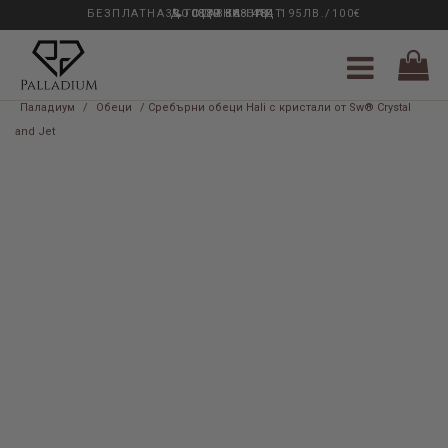
БЕЗПЛАТНА ДОСТАВКА НАД 195ЛВ./100€
33 ГОДИНИ ОПИТ
0889 888 484
Паладиум
/
Обеци
/ Сребърни обеци Hali с кристали от Sw® Crystal
and Jet