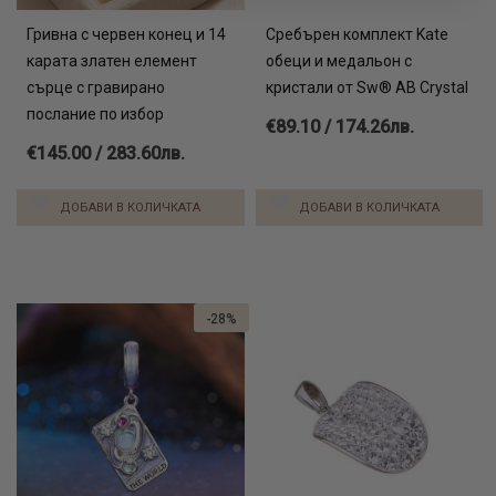
Гривна с червен конец и 14
Сребърен комплект Kate
карата златен елемент
обеци и медальон с
сърце с гравирано
кристали от Sw® AB Crystal
послание по избор
€89.10 / 174.26лв.
€145.00 / 283.60лв.
ДОБАВИ В КОЛИЧКАТА
ДОБАВИ В КОЛИЧКАТА
-28%