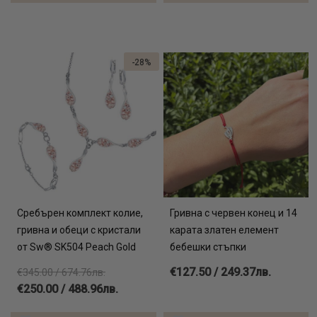
-28%
Сребърен комплект колие,
Гривна с червен конец и 14
гривна и обеци с кристали
карата златен елемент
от Sw® SK504 Peach Gold
бебешки стъпки
€127.50 / 249.37лв.
€345.00 / 674.76лв.
€250.00 / 488.96лв.