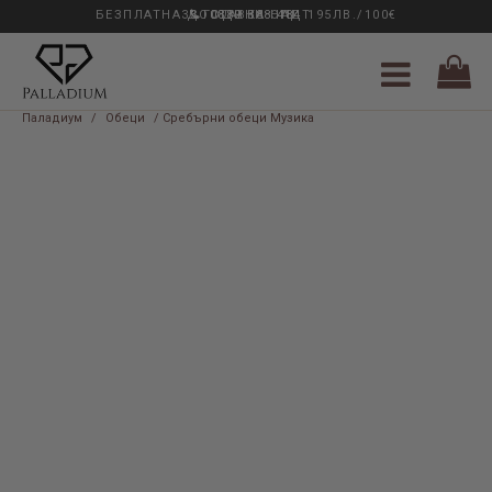
БЕЗПЛАТНА ДОСТАВКА НАД 195ЛВ./100€
33 ГОДИНИ ОПИТ
0889 888 484
Паладиум
/
Обеци
/ Сребърни обеци Музика