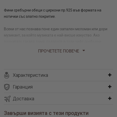
Фини сребърни обеци с циркони пр.925 във формата на
нотички със златно покритие.
Всеки от нас познава поне един запален меломан или дори
музикант, за който музиката е най-висше изкуство. Ако
познавате такава дама, подарете ѝ този чифт сребърни
обеци, наречени „Музика”. Те ще красят женското лице, но
ПРОЧЕТЕТЕ ПОВЕЧЕ
преди всичко ще бъдат уникален и персонален аксесоар,
който изразява същността на жената.
Музикалните ноти – дизайн, който
Характеристика
не е твърде експлоатиран в
Гаранция
бижутерията
Доставка
В ювелирното изкуство има специфични форми и символи,
Завърши визията с тези продукти
които са се изчерпали откъм оригиналност. В същото време