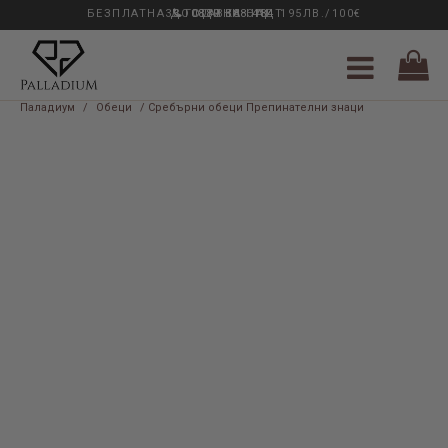
БЕЗПЛАТНА ДОСТАВКА НАД 195ЛВ./100€
33 ГОДИНИ ОПИТ
0889 888 484
Паладиум
/
Обеци
/ Сребърни обеци Препинателни знаци