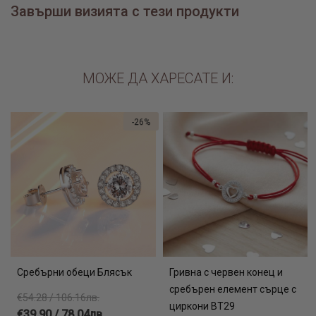
Завърши визията с тези продукти
МОЖЕ ДА ХАРЕСАТЕ И:
-26%
Сребърни обеци Блясък
Гривна с червен конец и
сребърен елемент сърце с
€54.28 / 106.16лв.
циркони BT29
€39.90 / 78.04лв.