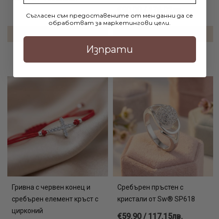
€90.00 / 176.02лв.
Съгласен съм предоставените от мен данни да се
обработват за маркетингови цели.
ДОБАВИ В КОЛИЧКАТА
ДОБАВИ В КОЛИЧКАТА
Изпрати
Гривна с червен конец и
Сребърен пръстен с
сребърен елемент кръст с
кристали от Sw® SP618
цирконий
€59.90 / 117.15лв.