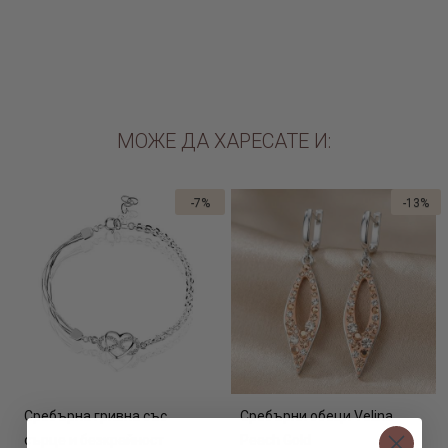
ДОБАВИ В КОЛИЧКАТА
МОЖЕ ДА ХАРЕСАТЕ И:
-7%
-13%
Сребърна гривна със
Сребърни обеци Velina
сърце и безкрайност
Peach Gold