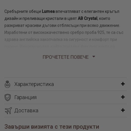
Сребърните обеци
Lumea
впечатляват с елегантен кръгъл
дизайн и преливащи кристали в цвят
AB Crystal
, които
разкриват красиви дъгови отблясъци при всяко движение.
Изработени от висококачествено сребро проба 925, те са със
здрава английска закопчалка за сигурност и комфорт при
носене. Изискан модел, който придава фин лукс както на
ежедневните, така и на официалните визии.
ПРОЧЕТЕТЕ ПОВЕЧЕ
Характеристика
Гаранция
Доставка
Завърши визията с тези продукти