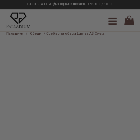
БЕЗПЛАТНА ДОСТАВКА НАД 195ЛВ./100€
33 ГОДИНИ ОПИТ
0889 888 484
Паладиум
/
Обеци
/ Сребърни обеци Lumea AB Crystal