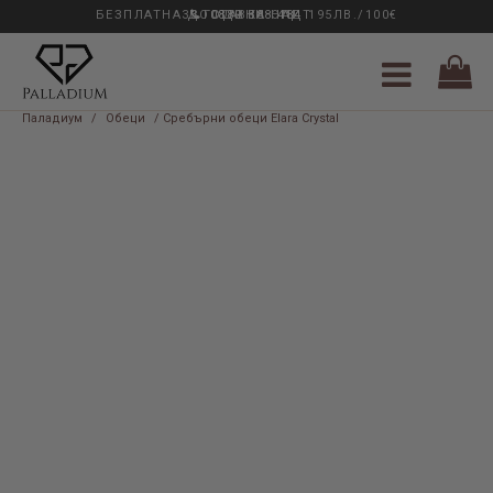
БЕЗПЛАТНА ДОСТАВКА НАД 195ЛВ./100€
33 ГОДИНИ ОПИТ
0889 888 484
Паладиум
/
Обеци
/ Сребърни обеци Elara Crystal