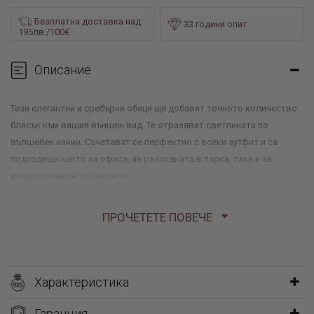
Безплатна доставка над
33 години опит
195лв./100€
Описание
Тези елегантни и сребърни обеци ще добавят точното количество
блясък към вашия външен вид. Те отразяват светлината по
вълшебен начин. Съчетават се перфектно с всеки аутфит и са
подходящи както за офиса, за разходката в парка, така и за
вечерите навън с приятели.
ПРОЧЕТЕТЕ ПОВЕЧЕ
Характеристика
Гаранция