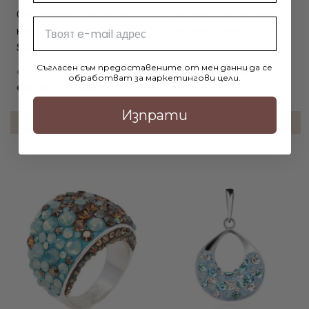
Сребърни обеци сърца с
Сребърни обеци Капка с
Email
кристали от Sw® Silver
кристали от Sw® SO334
Shade
Peach Gold
Съгласен съм предоставените от мен данни да се
€49.90 / 97.60лв.
€55.90 / 109.33лв.
обработват за маркетингови цели.
€49.90 / 97.60лв.
Изпрати
ДОБАВИ В КОЛИЧКАТА
ДОБАВИ В КОЛИЧКАТА