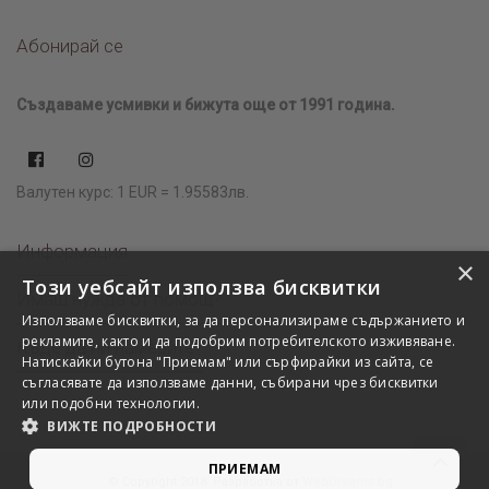
Абонирай се
Създаваме усмивки и бижута още от 1991 година.
Валутен курс: 1 EUR = 1.95583лв.
Информация
×
Този уебсайт използва бисквитки
Имаш нужда от помощ?
Използваме бисквитки, за да персонализираме съдържанието и
рекламите, както и да подобрим потребителското изживяване.
Къде да ни намерите?
Натискайки бутона "Приемам" или сърфирайки из сайта, се
съгласявате да използваме данни, събирани чрез бисквитки
или подобни технологии.
ВИЖТЕ ПОДРОБНОСТИ
ПРИЕМАМ
© Copyright 2018. Разработка от
WebDreams.bg