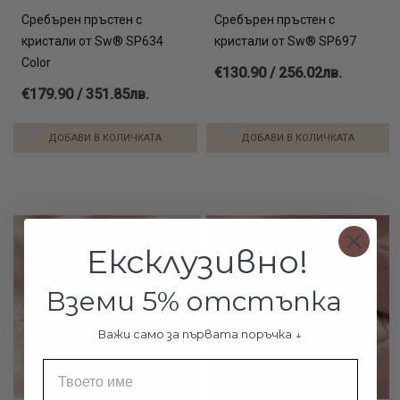
Сребърен пръстен с
Сребърен пръстен с
кристали от Sw® SP634
кристали от Sw® SP697
Color
€130.90 / 256.02лв.
€179.90 / 351.85лв.
ДОБАВИ В КОЛИЧКАТА
ДОБАВИ В КОЛИЧКАТА
-11%
Ексклузивно!
Вземи 5% отстъпка
Важи само за първата поръчка ↓
Име