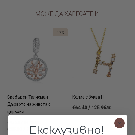
МОЖЕ ДА ХАРЕСАТЕ И:
-17%
Сребърен Талисман
Колие с буква H
Дървото на живота с
€64.40 / 125.96лв.
циркони
€43.20 / 84.49лв.
Ексклузивно!
€35.90 / 70.21лв.