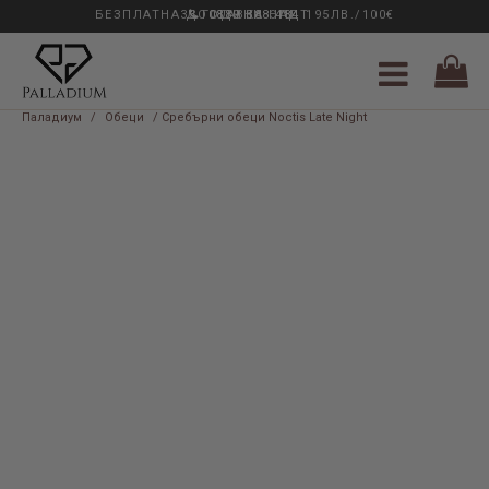
БЕЗПЛАТНА ДОСТАВКА НАД 195ЛВ./100€
33 ГОДИНИ ОПИТ
0889 888 484
Паладиум
/
Обеци
/ Сребърни обеци Noctis Late Night