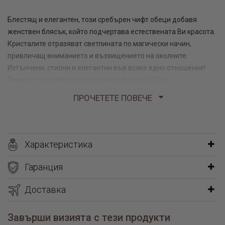
Блестящ и елегантен, този сребърен чифт обеци добавя
женствен блясък, който подчертава естествената Ви красота.
Кристалите отразяват светлината по магически начин,
привличащ вниманието и възхищението на околните.
Изтънчени, стилни и елегантни във всяко едно отношение!
Размер от върбилото до края на обецата 2,00 см
5,90 гр
ПРОЧЕТЕТЕ ПОВЕЧЕ
Характеристика
Гаранция
Доставка
Завърши визията с тези продукти