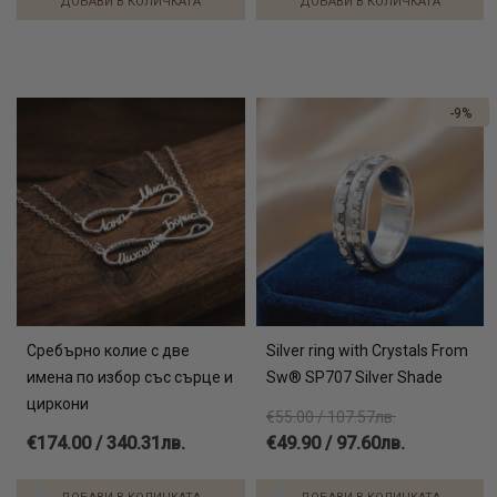
ДОБАВИ В КОЛИЧКАТА
ДОБАВИ В КОЛИЧКАТА
-9%
Сребърно колие с две
Silver ring with Crystals From
имена по избор със сърце и
Sw® SP707 Silver Shade
циркони
€55.00 / 107.57лв.
€174.00 / 340.31лв.
€49.90 / 97.60лв.