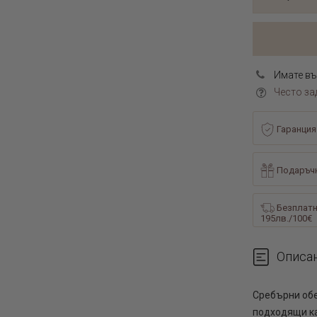
Имате въ
Често за
Гаранция
Подаръчн
Безплатн
195лв./100€
Описа
Сребърни обе
подходящи ка