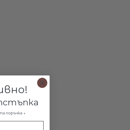
ци с
Сребърен пръстен
Сребърно колие
Сребърен пръстен
м
с перла
Silver Bella
с перла и циркон
Anabel
€28.20 /
€35.90 /
€40.50 /
55.15лв.
70.21лв.
79.21лв.
ДОБАВИ В
ДОБАВИ В
ДОБАВИ В
ивно!
А
КОЛИЧКАТА
КОЛИЧКАТА
КОЛИЧКАТА
отстъпка
та поръчка ↓