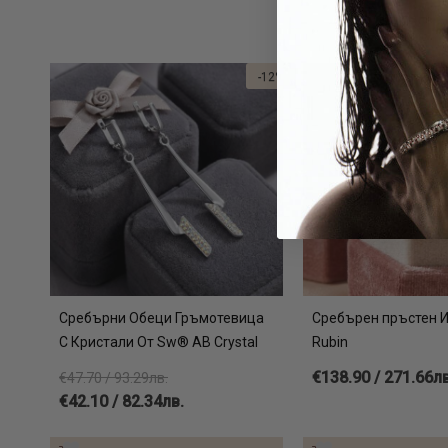
-12%
Сребърни Обеци Гръмотевица
Сребърен пръстен 
С Кристали От Sw® AB Crystal
Rubin
€138.90 / 271.66лв
€47.70 / 93.29лв.
€42.10 / 82.34лв.