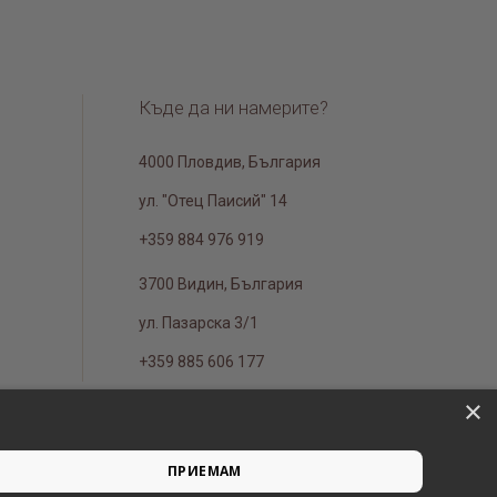
Къде да ни намерите?
4000 Пловдив, България
ул. "Отец Паисий" 14
+359 884 976 919
3700 Видин, България
ул. Пазарска 3/1
+359 885 606 177
×
ПРИЕМАМ