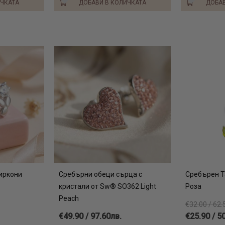
ИЧКАТА
ДОБАВИ В КОЛИЧКАТА
ДОБАВ
иркони
Сребърни обеци сърца с
Сребърен 
кристали от Sw® SO362 Light
Роза
Peach
€32.00 / 62.
€49.90 / 97.60лв.
€25.90 / 5