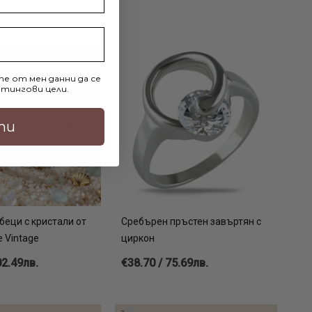
е от мен данни да се
тингови цели.
ти
беци с кристали от
Сребърен пръстен завъртян с
 Vintage
циркон
02.49лв.
€38.70 / 75.69лв.