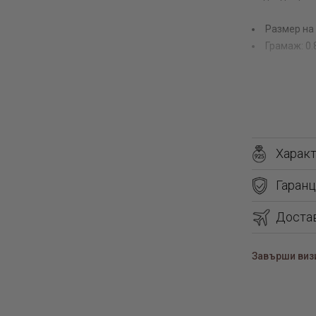
Размер на
Грамаж: 0.
Харак
Гаранц
Доста
Завърши визи