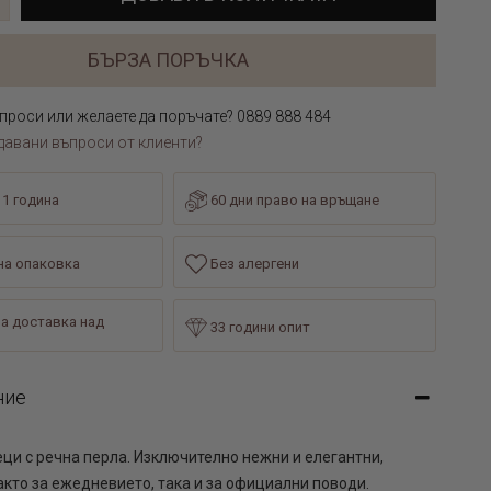
БЪРЗА ПОРЪЧКА
проси или желаете да поръчате? 0889 888 484
давани въпроси от клиенти?
 1 година
60 дни право на връщане
а опаковка
Без алергени
а доставка над
33 години опит
ние
ци с речна перла. Изключително нежни и елегантни,
кто за ежедневието, така и за официални поводи.