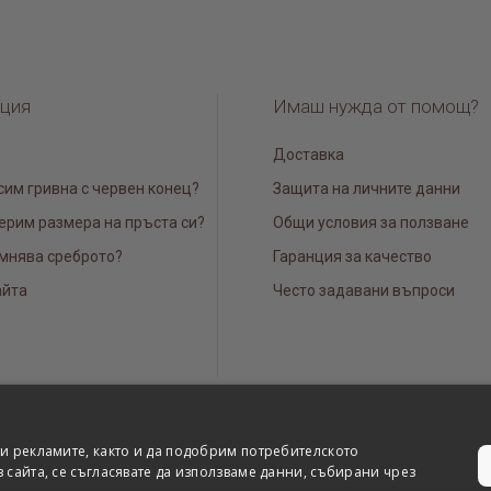
ция
Имаш нужда от помощ?
Доставка
сим гривна с червен конец?
Защита на личните данни
ерим размера на пръста си?
Общи условия за ползване
мнява среброто?
Гаранция за качество
айта
Често задавани въпроси
и рекламите, както и да подобрим потребителското
сайта, се съгласявате да използваме данни, събирани чрез