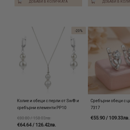
ДОБАВИ В КОЛИЧКАТА
ДОБАВИ В КОЛ
-20%
Колие и обеци с перли от Sw® и
Сребърни обеци с ц
сребърни елементи PP10
7317
€55.90 / 109.33лв.
€80.80 / 158.03лв.
€64.64 / 126.42лв.