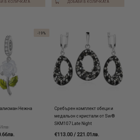
И В КОЛИЧКАТА
ДОБАВИ В КОЛИЧКАТА
-19%
Талисман Нежна
Сребърен комплект обеци и
медальон с кристали от Sw®
SKM107 Late Night
59лв.
0.66лв.
€113.00 / 221.01лв.