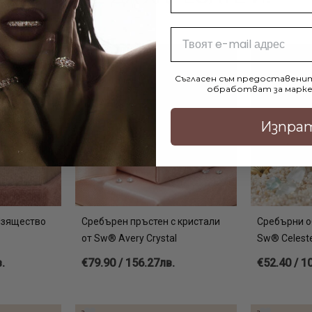
Email
Съгласен съм предоставенит
обработват за марке
Изпра
Изящество
Сребърен пръстен с кристали
Сребърни о
от Sw® Avery Crystal
Sw® Celeste
.
€79.90 / 156.27лв.
€52.40 / 1