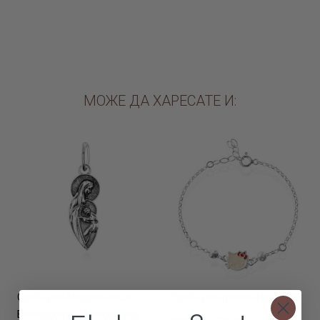
ДОБАВИ В КОЛИЧКАТА
МОЖЕ ДА ХАРЕСАТЕ И:
Сребърен Медальон Св.
Сребърна гривна Hello Kitty
Богородица с Младенеца