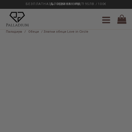
БЕЗПЛАТНА ДОСТАВКА НАД 195ЛВ./100€
33 ГОДИНИ ОПИТ
0889 888 484
Паладиум
/
Обеци
/ Златни обеци Love in Circle