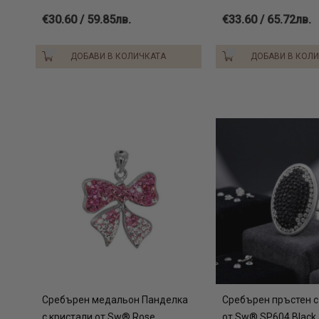
€30.60 / 59.85лв.
€33.60 / 65.72лв.
ДОБАВИ В КОЛИЧКАТА
ДОБАВИ В КОЛ
Сребърен медальон Панделка
Сребърен пръстен с
с кристали от Sw® Rose
от Sw® SP604 Black 