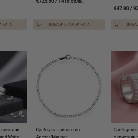
€725.30 / 1418.56лв.
€47.80 / 9
ИЧКАТА
ДОБАВИ В КОЛИЧКАТА
ДОБАВ
 кристали
Сребърна гривна тип
Сребърни о
and White
Anchor/Mariner
с кристали 