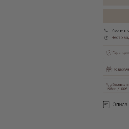
Имате въ
Често за
Гаранция
Подаръчн
Безплатн
195лв./100€
Описа