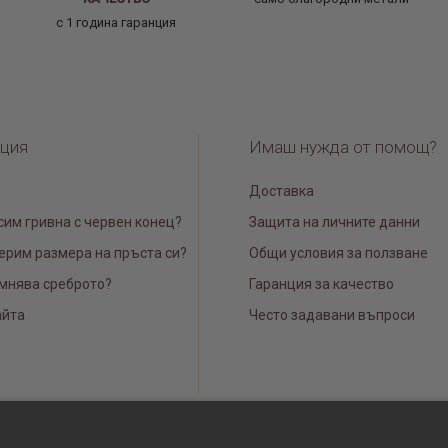
с 1 година гаранция
ция
Имаш нужда от помощ?
Доставка
сим гривна с червен конец?
Защита на личните данни
ерим размера на пръста си?
Общи условия за ползване
мнява среброто?
Гаранция за качество
айта
Често задавани въпроси