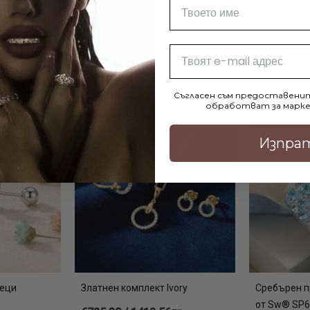
Име
Email
МОЖЕ ДА ХАРЕСАТЕ И:
Съгласен съм предоставенит
обработват за марке
Изпра
беци
Златнен комплект Ivory
Сребърен п
от Sw® SP6