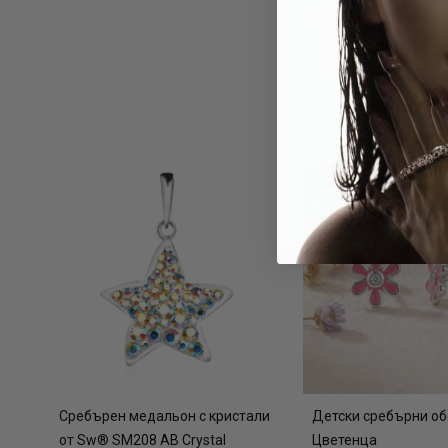
Сребърен медальон с кристали
Детски сребърни о
от Sw® SM208 AB Crystal
Цветенца