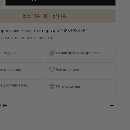
БЪРЗА ПОРЪЧКА
проси или желаете да поръчате? 0889 888 484
давани въпроси от клиенти?
 1 година
60 дни право на връщане
а опаковка
Без алергени
а доставка над
33 години опит
ние