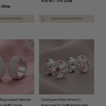
€55.90 / 109.33лв.
3.49лв.
И В КОЛИЧКАТА
ДОБАВИ В КОЛИЧКАТА
беци халки Valencia
Сребърни Полутопчета С
от Sw® Crystal
Кристали От Sw® Marilyn 6мм