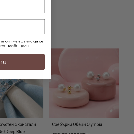
е от мен данни да се
тингови цели.
ти
ръстен с кристали
Сребърни Обеци Olympia
50 Deep Blue