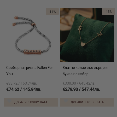
-11%
-15%
Сребърна гривна Fallen For
Златно колие със сърце и
You
буква по избор
€83.72 / 163.74лв.
€330.00 / 645.42лв.
€74.62 / 145.94лв.
€279.90 / 547.44лв.
ДОБАВИ В КОЛИЧКАТА
ДОБАВИ В КОЛИЧКАТА