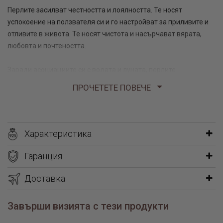
Перлите засилват честността и лоялността. Те носят
успокоение на ползвателя си и го настройват за приливите и
отливите в живота. Те носят чистота и насърчават вярата,
любовта и почтеността.
Заради асоциациите си с водата и луната, перлите
балансират емоциите, особено на водните знаци.
ПРОЧЕТЕТЕ ПОВЕЧЕ
Предлагаме ви изящен сребърен комплект, включващ колие и
обеци с перли от Sw®. Този невероятен ювелирен ансамбъл е
изработен за специални дами и поводи. Декоративният
Характеристика
елемент – перлата – това е ювелирен продукт, който е
немислим в ежедневието, но абсолютно необходим, когато
Гаранция
искаме да се представим на нужната висота на всяко
специално събитие.
Доставка
Перлите от Сваровски – какво
Завърши визията с тези продукти
трябва да знаем за тях?