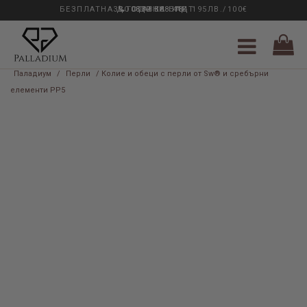
БЕЗПЛАТНА ДОСТАВКА НАД 195ЛВ./100€
33 ГОДИНИ ОПИТ
0889 888 484
Паладиум
/
Перли
/ Колие и обеци с перли от Sw® и сребърни
елементи PP5