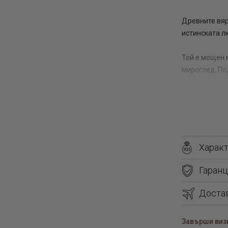
Древните вяр
истинската л
Той е мощен 
мироглед. По
Предлагаме в
гривна с пер
стилните изде
чистите му ф
идеалното ре
Харак
всякакви кул
Гаранц
Перлат
Доста
алтерна
мънист
Завърши визи