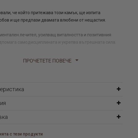
вали, че който притежава този камък, ще изпита
юбов и ще предпази двамата влюбени от нещастия.
ментален лечител, усилващ виталността и позитивния
дпомага самодисциплината и укрепва вътрешната сила.
и уникален перлен комплект, включващ: колие, обеци и
ПРОЧЕТЕТЕ ПОВЕЧЕ
ли от Sw и аметист. Сребърни елементи са базата на
лия, като отново тук среброто присъства в една от най-
орми – Проба 925. Изящният ювелирен ансамбъл е
шение за специални поводи - балове, юбилеи, сватби и
теристика
турни мероприятия.
ия
а Сваровски изящната
вка
тива на естественото бисерно
о
ята с тези продукти