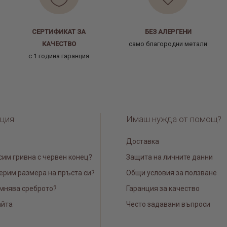
СЕРТИФИКАТ ЗА
БЕЗ АЛЕРГЕНИ
КАЧЕСТВО
само благородни метали
с 1 година гаранция
ция
Имаш нужда от помощ?
Доставка
сим гривна с червен конец?
Защита на личните данни
ерим размера на пръста си?
Общи условия за ползване
мнява среброто?
Гаранция за качество
айта
Често задавани въпроси