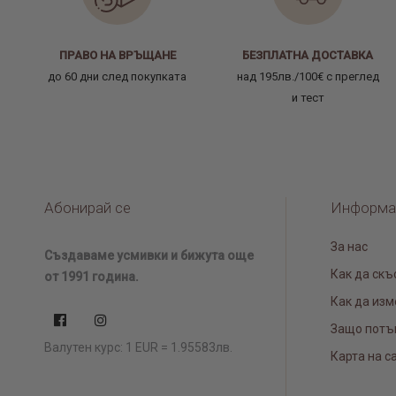
ПРАВО НА ВРЪЩАНЕ
БЕЗПЛАТНА ДОСТАВКА
до 60 дни след покупката
над 195лв./100€ с преглед
и тест
Абонирай се
Информа
За нас
Създаваме усмивки и бижута още
Как да скъ
от 1991 година.
Как да изм
Защо потъ
Валутен курс: 1 EUR = 1.95583лв.
Карта на с