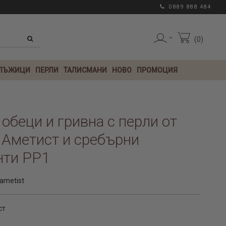
0889 888 484
0
 ЛЪЖИЦИ
ПЕРЛИ
ТАЛИСМАНИ
НОВО
ПРОМОЦИЯ
 обеци и гривна с перли от
 Аметист и сребърни
нти PP1
ametist
ст