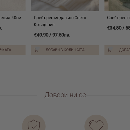
сребърна
дамски ко
сребърни 
неция-40см
Сребърен медальон Свето
Сребърен п
Кръщение
.
€34.80 / 6
€49.90 / 97.60лв.
ИЧКАТА
ДОБАВИ В КОЛИЧКАТА
ДОБАВ
Довери ни се