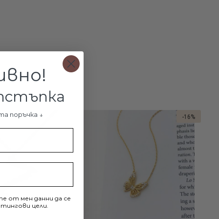
кого е неизвестно колко скъпи са естествените перли. В
 те са един доста капризен материал. Перлите се
сно от надраскване, UV-лъчи, парфюми и други химикали.
о Sw® предлагат на дамите чрез нас, бижутерийните
ин прелестен заместител.
ивно!
арката се произвеждат по специална технология на базата
отстъпка
я неин кристал, който е в ядрото на всяко мънисто.
мат покритие, което е доста сходно с истинския седеф
та поръчка ↓
-16%
, така и по блясък. Само специалист би могъл да различи
 перла на Сваровски от нейния естествен аналог.
ът – акцентът в перления
ъл
е от мен данни да се
тингови цели.
ци, колиета и гривни са класика, носена от кралски особи и
везди. Класическото бижу е изящно, но съвременната жена