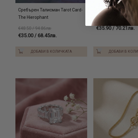
Сребърен Талисман Tarot Card-
Сребърни обеци Celi
The Hierophant
кристали от Sw® Pe
€35.90 / 70.21лв.
€48.50 / 94.86лв.
€35.00 / 68.45лв.
ДОБАВИ В КОЛИЧКАТА
ДОБАВИ В КОЛ