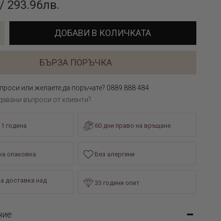
/ 293.96лв.
ДОБАВИ В КОЛИЧКАТА
БЪРЗА ПОРЪЧКА
проси или желаете да поръчате? 0889 888 484
давани въпроси от клиенти?
 1 година
60 дни право на връщане
а опаковка
Без алергени
а доставка над
33 години опит
ние