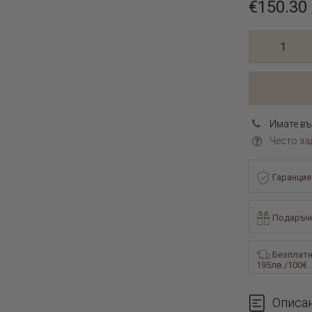
€150.30 
Имате въ
Често за
Гаранция
Подаръчн
Безплатн
195лв./100€
Описа