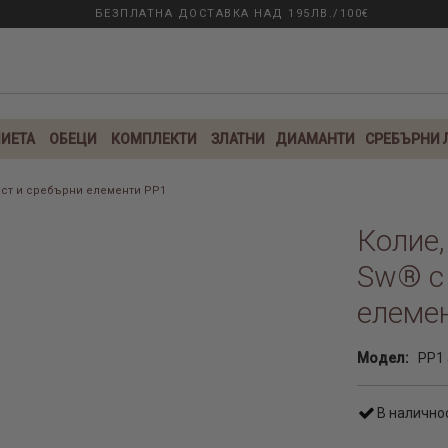
БЕЗПЛАТНА ДОСТАВКА НАД 195ЛВ./100€
ИЕТА
ОБЕЦИ
КОМПЛЕКТИ
ЗЛАТНИ
ДИАМАНТИ
СРЕБЪРНИ
тист и сребърни елементи PP1
Колие,
Sw® с
елеме
Модел:
PP1 
В налично