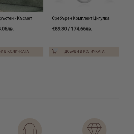
 лъжица
лиета златни
обеци с клипс
ръстен - Късмет
Сребърен Комплект Цигулка
8.06лв.
€89.30 / 174.66лв.
И В КОЛИЧКАТА
ДОБАВИ В КОЛИЧКАТА