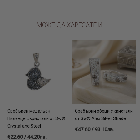
МОЖЕ ДА ХАРЕСАТЕ И:
Сребърен медальон
Сребърни обеци с кристали
Пиленце с кристали от Sw®
от Sw® Alex Silver Shade
Crystal and Steel
€47.60 / 93.10лв.
€22.60 / 44.20лв.