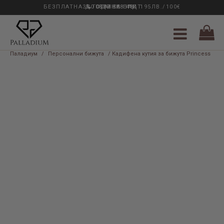
БЕЗПЛАТНА ДОСТАВКА НАД 195ЛВ./100€
33 ГОДИНИ ОПИТ
0889 888 484
Паладиум
/
Персонални бижута
/ Кадифена кутия за бижута Princess