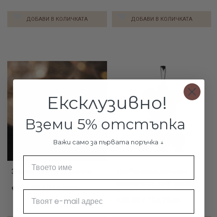
ДОБАВИ В КОЛИЧКАТА
ДОБАВИ В КОЛИЧКАТА
Ексклузивно!
Вземи 5% отстъпка
Важи само за първата поръчка ↓
Име
Златна гривна с Ангелче
Сребърен медальон с
кристали от Sw® SM242
€124.80 / 244.09лв.
Email
€63.80 / 124.78лв.