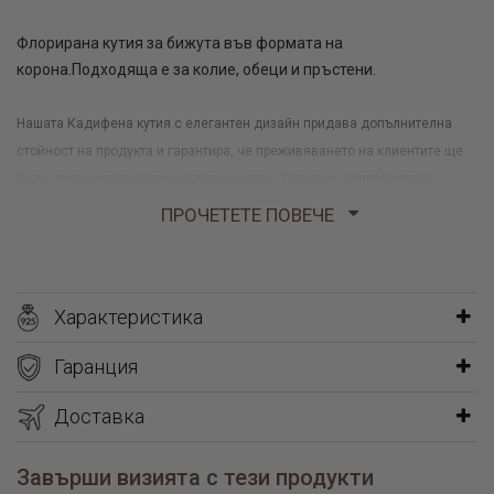
Флорирана кутия за бижута във формата на
корона.Подходяща е за колие, обеци и пръстени.
Нашата Кадифена кутия с елегантен дизайн придава допълнителна
стойност на продукта и гарантира, че преживяването на клиентите ще
бъде изключително от началото до края. Включва сертификат за
качество в луксозен плик.
ПРОЧЕТЕТЕ ПОВЕЧЕ
Характеристика
Гаранция
Доставка
Завърши визията с тези продукти