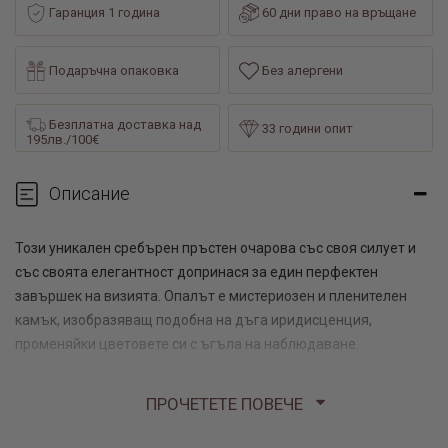
Гаранция 1 година
60 дни право на връщане
Подаръчна опаковка
Без алергени
Безплатна доставка над
33 години опит
195лв./100€
Описание
Този уникален сребърен пръстен очарова със своя силует и
със своята елегантност допринася за един перфектен
завършек на визията. Опалът е мистериозен и пленителен
камък, изобразяващ подобна на дъга иридисценция,
променяйки цветовете си с ъгъла на наблюдаване.
Бeлият Опал – осигурява пречистване на енергийното поле,
ПРОЧЕТЕТЕ ПОВЕЧЕ
почистване и балансиране на чакрите на етерното тяло и
подкрепа за връзката им с физическото Аз.