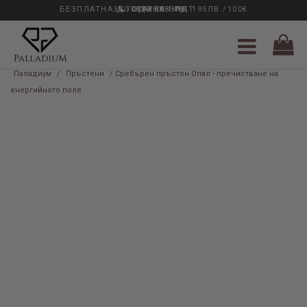
БЕЗПЛАТНА ДОСТАВКА НАД 195ЛВ./100€
33 ГОДИНИ ОПИТ
0889 888 484
Паладиум
/
Пръстени
/ Сребърен пръстен Опал - пречистване на
енергийното поле