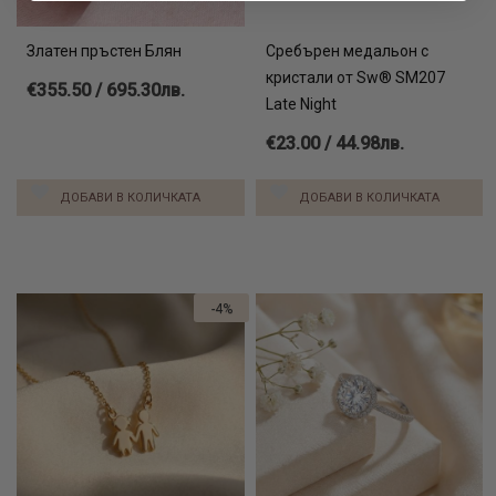
ще направи, ако не живота ви, то поне визията ви по-
обаятелна.
Златен пръстен Блян
Сребърен медальон с
кристали от Sw® SM207
Вижте още:
€355.50 / 695.30лв.
Late Night
гердани с камъни
€23.00 / 44.98лв.
бижута колиета
златна и сребърна бижутерия
ДОБАВИ В КОЛИЧКАТА
ДОБАВИ В КОЛИЧКАТА
-4%