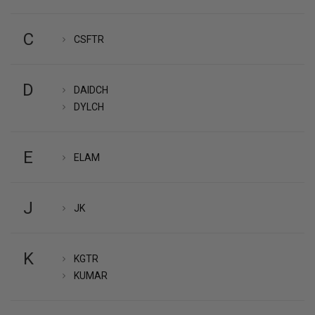
C
CSFTR
D
DAIDCH
DYLCH
E
ELAM
J
JK
K
KGTR
KUMAR