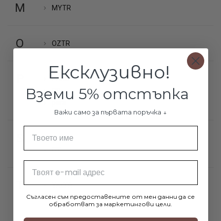
M
MYTR
O
OZTR
Ексклузивно!
P
PAND
Вземи 5% отстъпка
PD
pera
Важи само за първата поръчка ↓
Име
S
SJECH
ST
Email
T
TALTR
Съгласен съм предоставените от мен данни да се
обработват за маркетингови цели.