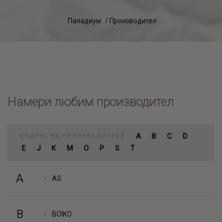
Паладиум
/ Производител
Намери любим производител
A
B
C
D
ИНДЕКС НА ПРОИЗВОДИТЕЛЯ:
E
J
K
M
O
P
S
T
A
AS
B
BOIKO