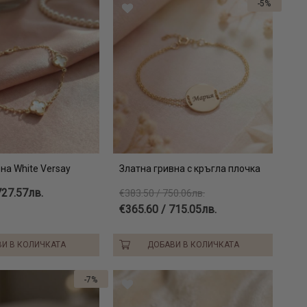
-5%
на White Versay
Златна гривна с кръгла плочка
727.57лв.
€383.50 / 750.06лв.
€365.60 / 715.05лв.
И В КОЛИЧКАТА
ДОБАВИ В КОЛИЧКАТА
-7%