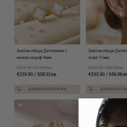
Златни обеци Детелинки с
Златни обеци Детел
нежен седеф-9мм
опал-11мм
€279.90 / 547.44лв.
€442.90 / 866.24лв.
€259.90 / 508.32лв.
€335.90 / 656.96лв
ДОБАВИ В КОЛИЧКАТА
ДОБАВИ В КОЛ