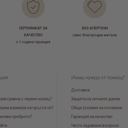
СЕРТИФИКАТ ЗА
БЕЗ АЛЕРГЕНИ
КАЧЕСТВО
само благородни метали
с 1 година гаранция
ция
Имаш нужда от помощ?
Доставка
сим гривна с червен конец?
Защита на личните данни
ерим размера на пръста си?
Общи условия за ползване
мнява среброто?
Гаранция за качество
айта
Често задавани въпроси