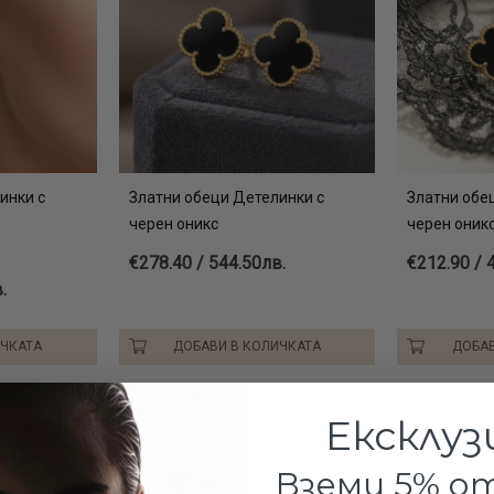
инки с
Златни обеци Детелинки с
Златни обе
черен оникс
черен оник
€278.40 / 544.50лв.
€212.90 / 
.
ИЧКАТА
ДОБАВИ В КОЛИЧКАТА
ДОБАВ
Ексклуз
Вземи 5% 