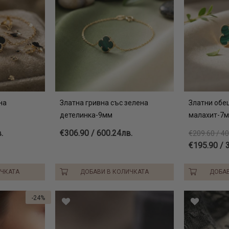
на
Златна гривна със зелена
Златни обе
детелинка-9мм
малахит-7
.
€306.90 / 600.24лв.
€209.60 / 4
€195.90 / 
ИЧКАТА
ДОБАВИ В КОЛИЧКАТА
ДОБАВ
-24%