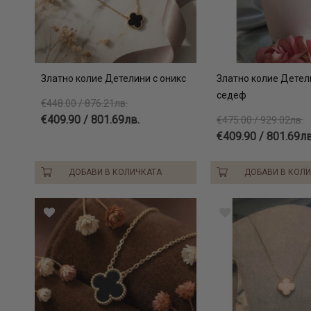
Златно колие Детелини с оникс
Златно колие Детел
седеф
€448.00 / 876.21лв.
€409.90 / 801.69лв.
€475.00 / 929.02лв.
€409.90 / 801.69лв
ДОБАВИ В КОЛИЧКАТА
ДОБАВИ В КОЛ