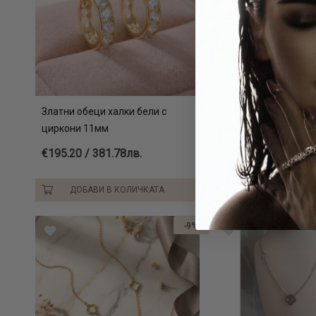
Златни обеци халки бели с
Златни обеци халки
циркони 11мм
9мм
€195.20 / 381.78лв.
€204.80 / 400.55лв
ДОБАВИ В КОЛИЧКАТА
ДОБАВИ В КОЛ
-9%