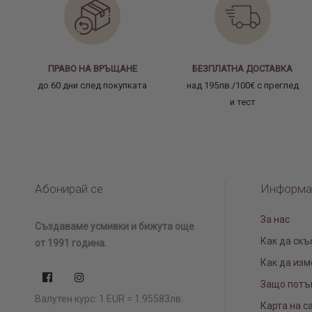
ПРАВО НА ВРЪЩАНЕ
БЕЗПЛАТНА ДОСТАВКА
до 60 дни след покупката
над 195лв./100€ с преглед
и тест
Абонирай се
Информа
За нас
Създаваме усмивки и бижута още
Как да скъ
от 1991 година.
Как да изм
Защо потъ
Валутен курс: 1 EUR = 1.95583лв.
Карта на с