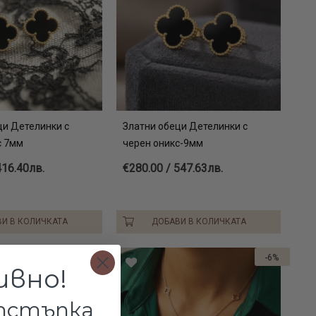
ци Детелинки с
Златни обеци Детелинки с
с 7мм
черен оникс-9мм
416.40лв.
€280.00 / 547.63лв.
И В КОЛИЧКАТА
ДОБАВИ В КОЛИЧКАТА
-6%
ивно!
отстъпка