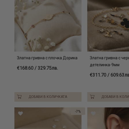
Златна гривна с плочка Дорика
Златна гривна с чер
детелинка-9мм
€168.60 / 329.75лв.
€311.70 / 609.63лв
ДОБАВИ В КОЛИЧКАТА
ДОБАВИ В КОЛ
-7%