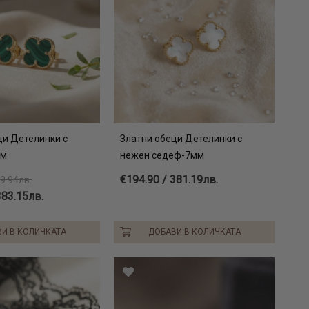
ци Детелинки с
Златни обеци Детелинки с
мм
нежен седеф-7мм
€194.90 / 381.19лв.
09.94лв.
383.15лв.
И В КОЛИЧКАТА
ДОБАВИ В КОЛИЧКАТА