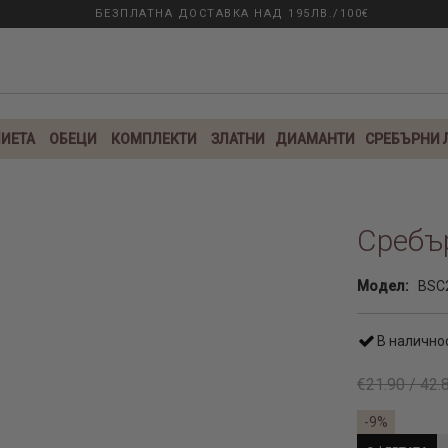
БЕЗПЛАТНА ДОСТАВКА НАД 195ЛВ./100€
ИЕТА
ОБЕЦИ
КОМПЛЕКТИ
ЗЛАТНИ
ДИАМАНТИ
СРЕБЪРНИ
Сребъ
Модел:
BSC
В налично
€21.90 / 42.
-9%