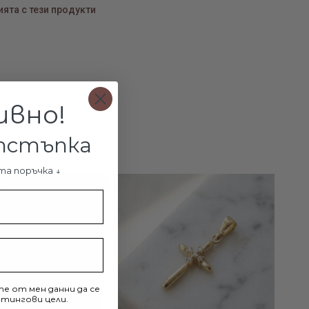
 розово злато и цветен емайл. Това е оригинално бижу,
ята с тези продукти
 да носите всеки път по различен начин. То е също
ея за подарък на девойка или млада жена, защото този
 изделия се вписват отлично в младежкия стил.
нът – начин да изразите
ивно!
ната си концепция за бижу
отстъпка
идове бижута поставят рамки и ограничения относно
йто могат да се носят. За да предложат повече свобода на
та поръчка ↓
-10%
, дизайнерите разработиха талисманите. Това са малки
ки, които могат да се носят върху различни бижута –
ири и дори някои аксесоари като колани, шапки и чанти.
и позволява да създадете собствена концепция за бижу, с
периментирате ежедневно. Днес можете да окачите
 върху любимия си златен синджир и да създадете едно
е от мен данни да се
тингови цели.
и уникално колие. Утре бихте могли да я носите като