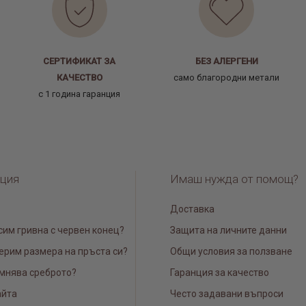
СЕРТИФИКАТ ЗА
БЕЗ АЛЕРГЕНИ
КАЧЕСТВО
само благородни метали
с 1 година гаранция
ция
Имаш нужда от помощ?
Доставка
сим гривна с червен конец?
Защита на личните данни
ерим размера на пръста си?
Общи условия за ползване
мнява среброто?
Гаранция за качество
айта
Често задавани въпроси