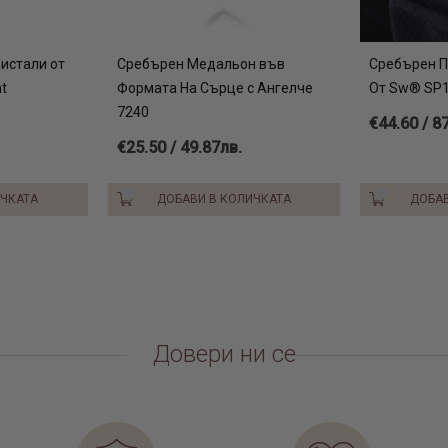
или изпадне, 
ристали от
Сребърен Медальон във
Сребърен П
Талисманите 
t
Формата На Сърце с Ангелче
От Sw® SP1
оригинален д
7240
класическо с
€44.60 / 8
14-каратово 
€25.50 / 49.87лв.
със сертифик
ИЧКАТА
ДОБАВИ В КОЛИЧКАТА
ДОБАВ
Довери ни се