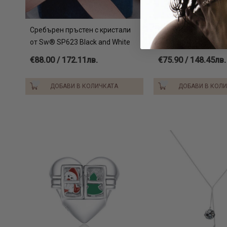
Сребърен пръстен с кристали
Сребърен пръстен с
от Sw® SP623 Black and White
от Sw® SP667 AB Cry
€88.00 / 172.11лв.
€75.90 / 148.45лв.
ДОБАВИ В КОЛИЧКАТА
ДОБАВИ В КОЛ