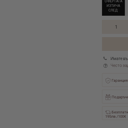
ОФЕРТАТА
ИЗТИЧА
СЛЕД:
Имате въ
Често за
Гаранция
Подаръчн
Безплатн
195лв./100€