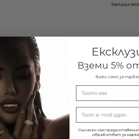
с покритие от
Завърши визи
което можете
перфектна ид
вид ювелирни
Талисма
Ексклуз
собстве
МОЖЕ ДА ХАРЕСАТЕ И:
Вземи 5% 
Различните в
начина, по ко
Важи само за първа
ползвателите
Име
кокетни висул
гривни, синдж
Email
Талисманът в
която да екс
незабравката
Съгласен съм предоставенит
обработват за марке
очарователно 