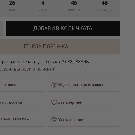
26
4
46
46
ДОБАВИ В КОЛИЧКАТА
БЪРЗА ПОРЪЧКА
проси или желаете да поръчате? 0889 888 484
давани въпроси от клиенти?
 1 година
60 дни право на връщане
а опаковка
Без алергени
а доставка над
33 години опит