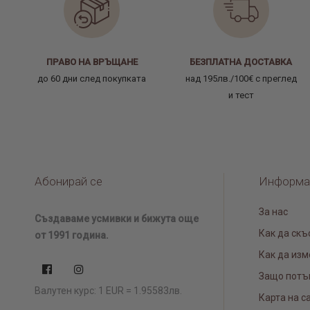
ПРАВО НА ВРЪЩАНЕ
БЕЗПЛАТНА ДОСТАВКА
до 60 дни след покупката
над 195лв./100€ с преглед
и тест
Абонирай се
Информа
За нас
Създаваме усмивки и бижута още
Как да скъ
от 1991 година.
Как да изм
Защо потъ
Валутен курс: 1 EUR = 1.95583лв.
Карта на с