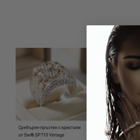
Сребърен пръстен с кристали
Сребърни обеци с к
от Sw® SP710 Vintage
Sw® Celeste Deep Bl