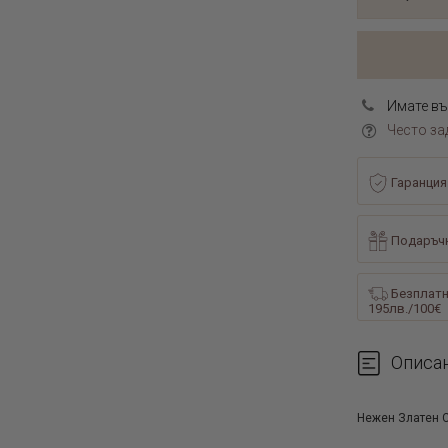
Имате въ
Често за
Гаранция
Подаръчн
Безплатн
195лв./100€
Описа
Нежен Златен С