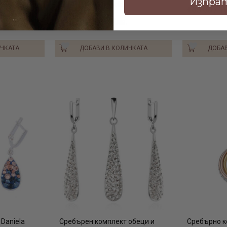
Изпра
SKM128 Peach Gold
€85.00 / 1
€78.70 / 153.92лв.
ИЧКАТА
ДОБАВИ В КОЛИЧКАТА
ДОБАВ
Daniela
Сребърен комплект обеци и
Сребърно к