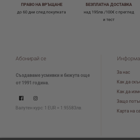
ПРАВО НА ВРЪЩАНЕ
БЕЗПЛАТНА ДОСТАВКА
до 60 дни след покупката
над 195лв./100€ с преглед
и тест
Абонирай се
Информа
За нас
Създаваме усмивки и бижута още
Как да скъ
от 1991 година.
Как да изм
Защо потъ
Валутен курс: 1 EUR = 1.95583лв.
Карта на с