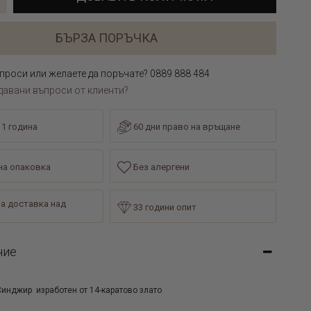
БЪРЗА ПОРЪЧКА
проси или желаете да поръчате? 0889 888 484
давани въпроси от клиенти?
 1 година
60 дни право на връщане
а опаковка
Без алергени
а доставка над
33 години опит
ние
инджир изработен от 14-каратово злато