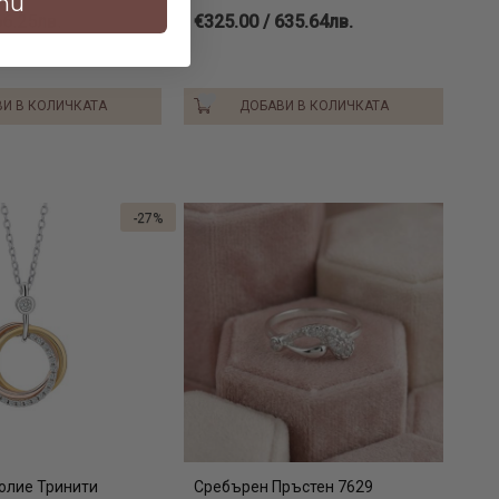
ти
66.25лв.
€325.00 / 635.64лв.
И В КОЛИЧКАТА
ДОБАВИ В КОЛИЧКАТА
-27%
олие Тринити
Сребърен Пръстен 7629