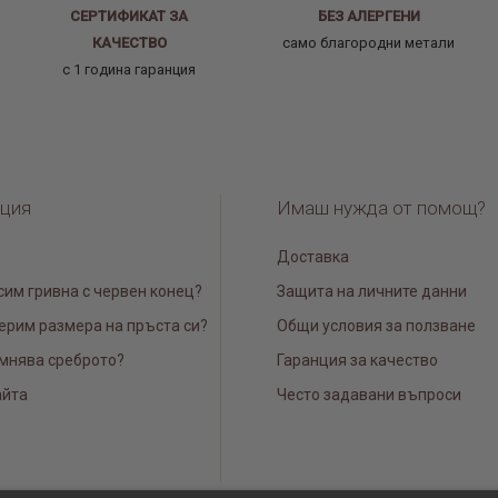
СЕРТИФИКАТ ЗА
БЕЗ АЛЕРГЕНИ
КАЧЕСТВО
само благородни метали
с 1 година гаранция
ция
Имаш нужда от помощ?
Доставка
сим гривна с червен конец?
Защита на личните данни
ерим размера на пръста си?
Общи условия за ползване
мнява среброто?
Гаранция за качество
айта
Често задавани въпроси