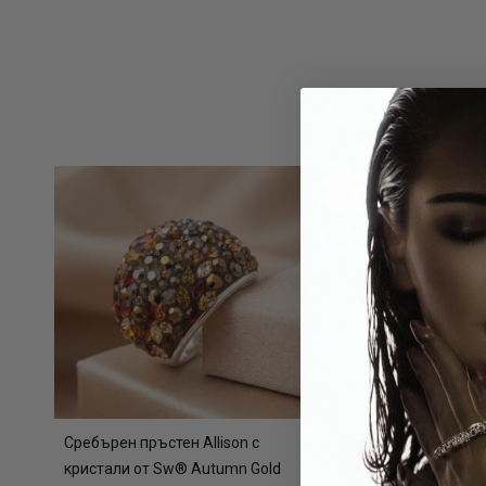
Сребърен пръстен Allison с
Сребърен кръст с Б
кристали от Sw® Autumn Gold
средата