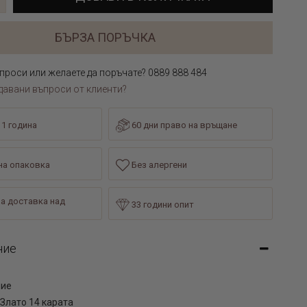
БЪРЗА ПОРЪЧКА
проси или желаете да поръчате? 0889 888 484
давани въпроси от клиенти?
 1 година
60 дни право на връщане
а опаковка
Без алергени
а доставка над
33 години опит
ние
лие
Злато 14 карата