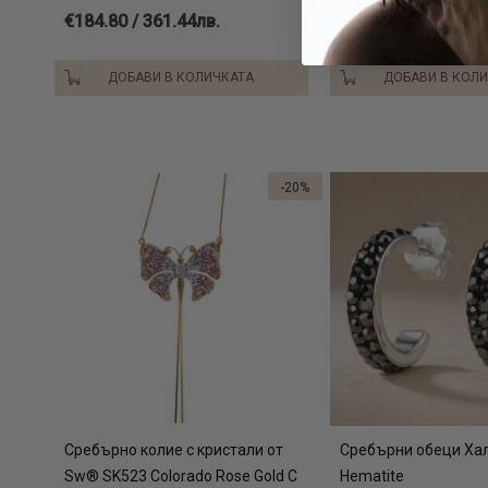
€184.80 / 361.44лв.
€29.90 / 58.48лв.
ДОБАВИ В КОЛИЧКАТА
ДОБАВИ В КОЛ
-20%
Сребърно колие с кристали от
Сребърни обеци Ха
Sw® SK523 Colorado Rose Gold С
Hematite