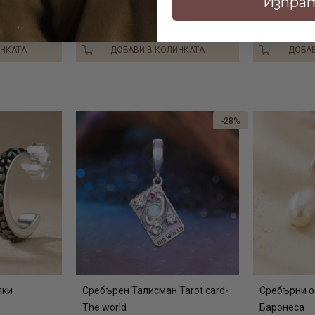
Изпра
ИЧКАТА
ДОБАВИ В КОЛИЧКАТА
ДОБАВ
-28%
лки
Сребърен Талисман Tarot card-
Сребърни о
The world
Баронеса