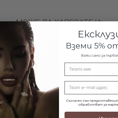
МОЖЕ ДА ХАРЕСАТЕ И:
Ексклуз
Вземи 5% 
Важи само за първа
Име
Email
Съгласен съм предоставенит
обработват за марке
ял Циркон в
Дамски златен пръстен Идилия
Сребърно к
€270.00 / 528.07лв.
€40.90 / 7