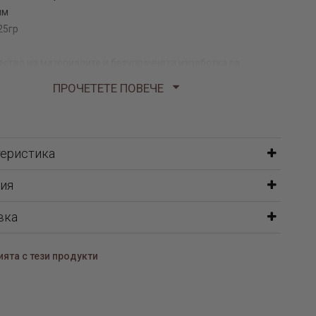
мм
25гр
ество на материалите и безупречната изработка са
и поръчате още сега.
ПРОЧЕТЕТЕ ПОВЕЧЕ
теристика
работено от 14 каратово злато проба 585 в класически жълт
тавя се на купувача заедно със сертификат за произход и
ия
окумент, който гарантира автентичността на материала.
вка
ята с тези продукти
вторски сребърни бижута
ребърни гривни с камъни
олиета онлайн