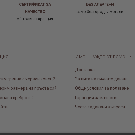
СЕРТИФИКАТ ЗА
БЕЗ АЛЕРГЕНИ
КАЧЕСТВО
само благородни метали
с 1 година гаранция
ция
Имаш нужда от помощ?
Доставка
сим гривна с червен конец?
Защита на личните данни
ерим размера на пръста си?
Общи условия за ползване
мнява среброто?
Гаранция за качество
айта
Често задавани въпроси