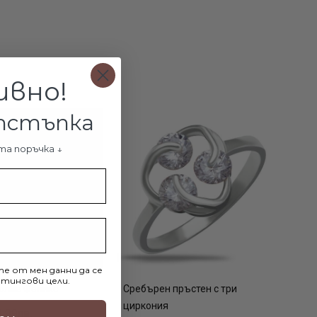
ивно!
отстъпка
та поръчка ↓
е от мен данни да се
тингови цели.
олие Феникс
Сребърен пръстен с три
циркония
9.99лв.