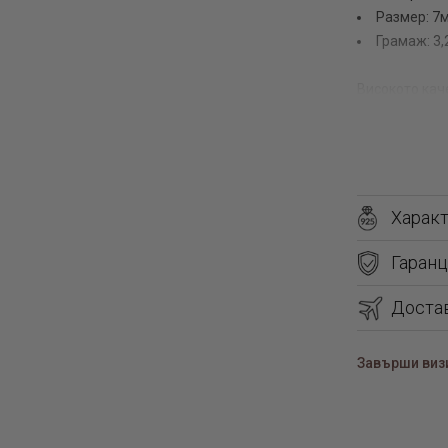
Размер: 7
Грамаж: 3,
Високото кач
причина да г
Харак
Колието е из
цвят. Предос
Гаранц
качество – д
Доста
Вижте още:
Завърши визи
каталог а
каталог с
каталог к