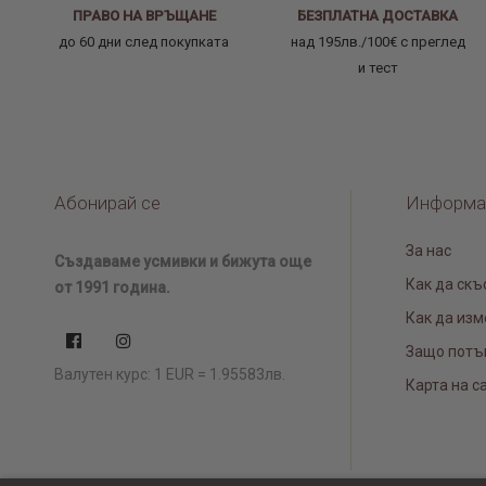
ПРАВО НА ВРЪЩАНЕ
БЕЗПЛАТНА ДОСТАВКА
до 60 дни след покупката
над 195лв./100€ с преглед
и тест
Абонирай се
Информа
За нас
Създаваме усмивки и бижута още
Как да скъ
от 1991 година.
Как да изм
Защо потъ
Валутен курс: 1 EUR = 1.95583лв.
Карта на с