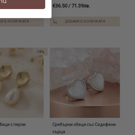
ти
€36.50 / 71.39лв.
И В КОЛИЧКАТА
ДОБАВИ В КОЛИЧКАТА
-18%
беци с перли
Сребърни обеци със Седефени
сърца