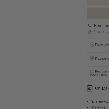
Имате въ
Често за
Гаранция
Подаръчн
Безплатн
195лв./100€
Описа
Златно ко
Материал: 