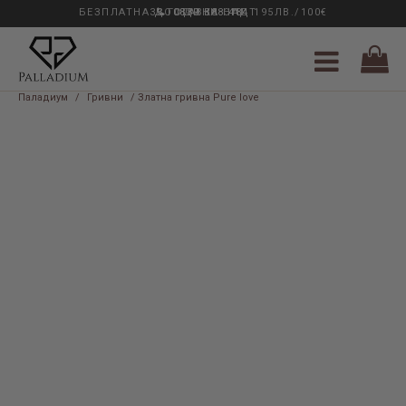
БЕЗПЛАТНА ДОСТАВКА НАД 195ЛВ./100€
33 ГОДИНИ ОПИТ
0889 888 484
Паладиум
/
Гривни
/ Златна гривна Pure love