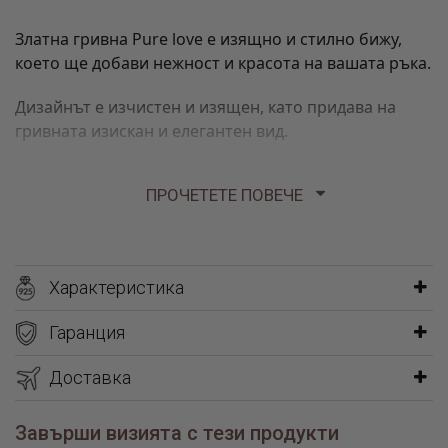
Златна гривна Pure love е изящно и стилно бижу,
което ще добави нежност и красота на вашата ръка.
Дизайнът е изчистен и изящен, като придава на
гривната изискан и елегантен вид.
Гривната е подходяща за всякакви поводи - от
ПРОЧЕТЕТЕ ПОВЕЧЕ
ежедневието до по-специални събития. Тя е
универсална и лесно се комбинира с различни
стилове и визии.
Характеристика
Изработена от 14 каратово злато проба 585 в класически
жълт цвят. Предоставя се на купувача заедно със сертификат
Гаранция
за произход и качество – документ, който гарантира
автентичността на материала.
Доставка
Завърши визията с тези продукти