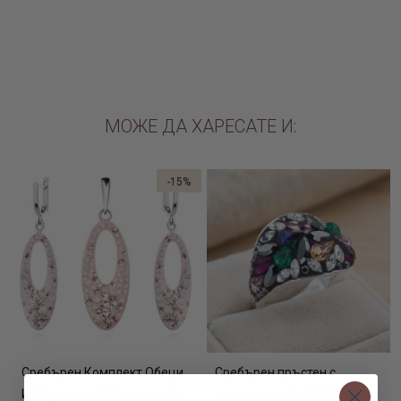
ДОБАВИ В КОЛИЧКАТА
МОЖЕ ДА ХАРЕСАТЕ И:
-15%
Сребърен Комплект Обеци
Сребърен пръстен с
И Медальон С Кристали От
кристали от Sw® SP677