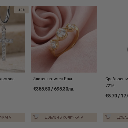
-19%
ръстове
Златен пръстен Блян
Сребърен м
7216
€355.50 / 695.30лв.
€8.70 / 17
ИЧКАТА
ДОБАВИ В КОЛИЧКАТА
ДОБАВ