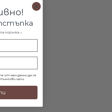
 от всякакви беди и нещастия. Ангелите са божии
ивно!
оито ни пазят през целия ни живот. Няма нищо по-логично
берете медальон с ангелче за дете, което искате да
Сребърна гривна с ангелско крило
отстъпка
 всички злини в живота .
та поръчка ↓
а на ангела, вие ще подарите не просто красиво бижу, а
улет, който да защитава и да носи късмет. Нашите
€57.07 / 111.62лв.
.84лв.
ормиха ангелчето по един много фин и изящен начин. По
ова прелестно бижу може да се носи от всяко малко
ДОБАВИ В КОЛИЧКАТА
да изглежда твърде натруфено и неподходящо за
е от мен данни да се
о в цената гравиране
тингови цели.
 подаръци са най-ценни, особено ако са поднесени по
ти
вод. Това сребърно колие с фигурка на Ангел може лесно
не в мощен персонален амулет. По ваше желание ще
кст от двете страни на плътния сребърен диск. Примерната