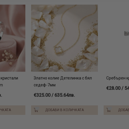
снимка ви по
Можем да гра
друг текст, к
светото кръщ
че силно пре
възможност д
любимо за ва
Колието е из
925. Ще го п
 кристали
Златно колие Детелинка с бял
Сребърен к
сертификат з
yn
седеф-7мм
€28.00 / 5
Вижте още:
.
€325.00 / 635.64лв.
сребърни 
ИЧКАТА
ДОБАВИ В КОЛИЧКАТА
ДОБАВ
гривни че
тънки зла