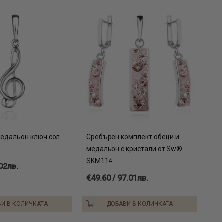
едальон ключ сол
Сребърен комплект обеци и
медальон с кристали от Sw®
SKM114
.02лв.
€49.60 / 97.01лв.
И В КОЛИЧКАТА
ДОБАВИ В КОЛИЧКАТА