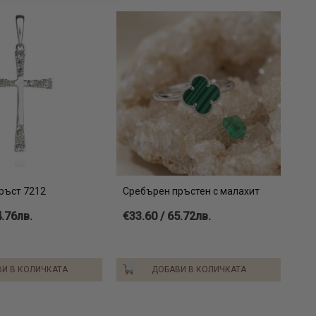
казва какви са възможните варианти.
вираме името на бъдещия притежател на бижуто, както и
ойто ни предоставите, например датата и мястото на
ене. Гравирането е включено в цената на изделието, така
поръчваме да се възползвате от тази уникална
а поднесете прекрасен персонализиран подарък на едно
с същество.
работено от висококачествено класическо сребро проба
олучите в красива фирмена опаковка, заедно със
ръст 7212
Сребърен пръстен с малахит
а произход и качество.
4.76лв.
€33.60 / 65.72лв.
гривни с камъни онлайн
И В КОЛИЧКАТА
ДОБАВИ В КОЛИЧКАТА
рвен конец онлайн
тни синджири с висулки онлайн