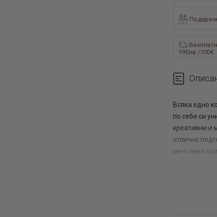
Подаръчн
Безплатн
195лв./100€
Описа
Всяка едно к
по себе си у
креативни и 
отлично подг
мечтания мо
Изпишете име
носете талис
Изписването 