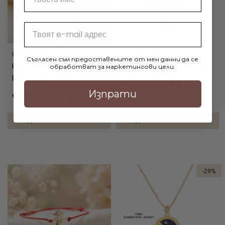
Email
Сребърен Пръстен С
Сребърен медальон с
Съгласен съм предоставените от мен данни да се
Кристали От Sw® SP727
кристали От Sw® SM109
обработват за маркетингови цели.
Peach Gold
€23.90 / 46.74лв.
Изпрати
€38.90 / 76.08лв.
ДОБАВИ В КОЛИЧКАТА
ДОБАВИ В КОЛИЧКАТА
-29%