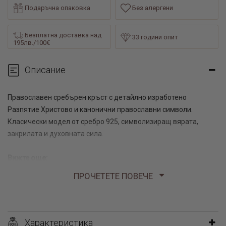
Подаръчна опаковка
Без алергени
Безплатна доставка над
33 години опит
195лв./100€
Описание
Православен сребърен кръст с детайлно изработено
Разпятие Христово и канонични православни символи.
Класически модел от сребро 925, символизиращ вярата,
закрилата и духовната сила.
Вижте още:
ПРОЧЕТЕТЕ ПОВЕЧЕ
каталог сребро бижута
каталог гривни червен конец
каталог сребърни обеци за цялото ухо онлайн
Характеристика