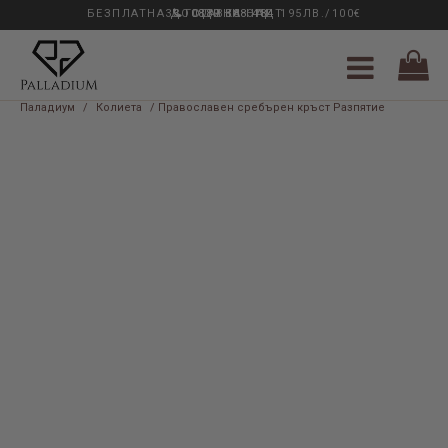
БЕЗПЛАТНА ДОСТАВКА НАД 195ЛВ./100€
33 ГОДИНИ ОПИТ
0889 888 484
Паладиум
/
Колиета
/ Православен сребърен кръст Разпятие