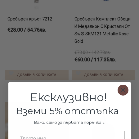
Сребърен кръст 7212
Сребърен Комплект Обеци
И Медальон С Кристали От
€28.00 / 54.76лв.
Sw® SKM121 Metallic Rose
Gold
€73.00 / 142.78лв.
€60.00 / 117.35лв.
ДОБАВИ В КОЛИЧКАТА
ДОБАВИ В КОЛИЧКАТА
Ексклузивно!
Вземи 5% отстъпка
Важи само за първата поръчка ↓
Име