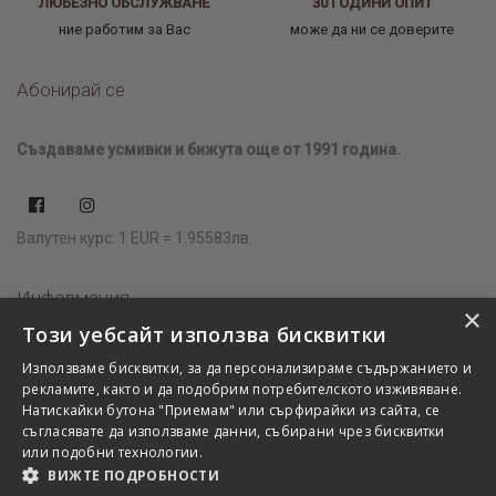
ЛЮБЕЗНО ОБСЛУЖВАНЕ
30 ГОДИНИ ОПИТ
ние работим за Вас
може да ни се доверите
Абонирай се
Създаваме усмивки и бижута още от 1991 година.
Валутен курс: 1 EUR = 1.95583лв.
Информация
×
Този уебсайт използва бисквитки
Имаш нужда от помощ?
Използваме бисквитки, за да персонализираме съдържанието и
рекламите, както и да подобрим потребителското изживяване.
Къде да ни намерите?
Натискайки бутона "Приемам" или сърфирайки из сайта, се
съгласявате да използваме данни, събирани чрез бисквитки
или подобни технологии.
ВИЖТЕ ПОДРОБНОСТИ