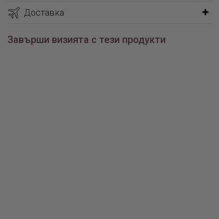
подаръчна опаковка.
Доставка
Завърши визията с тези продукти
Сребърен медальон
Сребърен медальон
Сребърен медальон
Свети Димитър
Свети Георги
Свети Георги
€145.90 /
€145.90 /
€105.90 /
285.36лв.
285.36лв.
207.12лв.