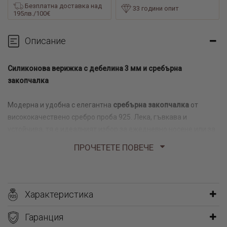
Безплатна доставка над
33 години опит
195лв./100€
Описание
Силиконова верижка
с дебелина
3 мм
и сребърна
закопчалка
Модерна и удобна с елегантна
сребърна закопчалка
от
висококачествено сребро проба 925. Лека, гъвкава и
устойчива, тя е идеалният избор за ежедневно носене или за
комбиниране с различни медальони и талисмани.
ПРОЧЕТЕТЕ ПОВЕЧЕ
✔ Подходяща за мъже, жени и деца
✔ Хипоалергенен материал
✔ Удобна и издръжлива
Характеристика
✔ Перфектно се съчетава със сребърни елементи
Гаранция
Получавате бижуто придружено със сертификат за качество и