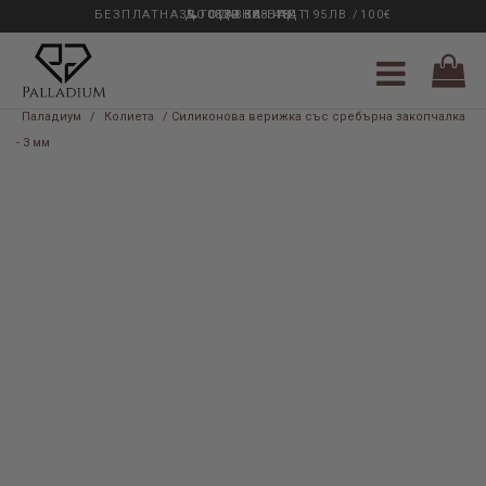
БЕЗПЛАТНА ДОСТАВКА НАД 195ЛВ./100€
33 ГОДИНИ ОПИТ
0889 888 484
Паладиум
/
Колиета
/ Силиконова верижка със сребърна закопчалка
- 3 мм