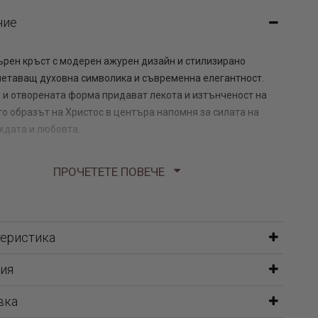
ние
рен кръст с модерен ажурен дизайн и стилизирано
четаващ духовна символика и съвременна елегантност.
 и отворената форма придават лекота и изтънченост на
то образът на Христос в центъра напомня за силата на
ждата и любовта.
 сребро проба 925, медальонът е подходящ както за
ПРОЧЕТЕТЕ ПОВЕЧЕ
сене, така и като специален подарък за важен житейски
вият изчистен и стилен вид го прави универсален аксесоар,
а се носи самостоятелно или в комбинация с любима
ижка.
теристика
ия
ребро бижута
вка
ривни червен конец