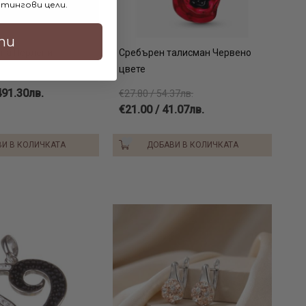
тингови цели.
ти
вна Перлени
Сребърен талисман Червено
цвете
491.30лв.
€27.80 / 54.37лв.
€21.00 / 41.07лв.
И В КОЛИЧКАТА
ДОБАВИ В КОЛИЧКАТА