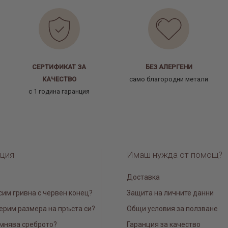
СЕРТИФИКАТ ЗА
БЕЗ АЛЕРГЕНИ
КАЧЕСТВО
само благородни метали
с 1 година гаранция
ция
Имаш нужда от помощ?
Доставка
сим гривна с червен конец?
Защита на личните данни
ерим размера на пръста си?
Общи условия за ползване
мнява среброто?
Гаранция за качество