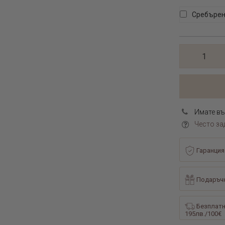
Сребърен
Имате въ
Често за
Гаранция
Подаръчн
Безплатн
195лв./100€