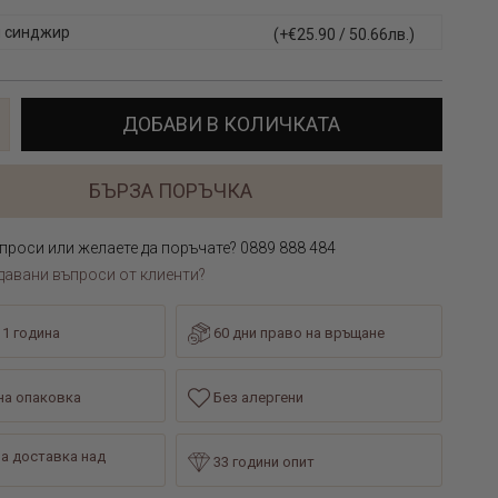
 синджир
(+€25.90 / 50.66лв.)
ДОБАВИ В КОЛИЧКАТА
БЪРЗА ПОРЪЧКА
проси или желаете да поръчате? 0889 888 484
давани въпроси от клиенти?
 1 година
60 дни право на връщане
а опаковка
Без алергени
а доставка над
33 години опит