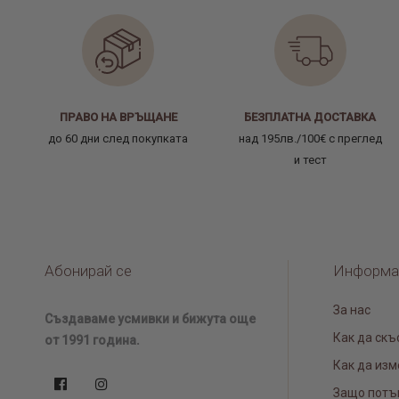
ПРАВО НА ВРЪЩАНЕ
БЕЗПЛАТНА ДОСТАВКА
до 60 дни след покупката
над 195лв./100€ с преглед
и тест
Абонирай се
Информа
За нас
Създаваме усмивки и бижута още
Как да скъ
от 1991 година.
Как да изм
Защо потъ