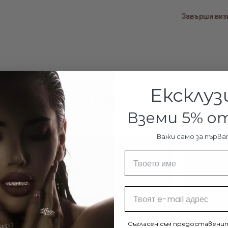
каталог ср
Завърши визи
Ексклуз
МОЖЕ ДА ХАРЕСАТЕ И:
Вземи 5% 
Важи само за първа
-29%
Име
Email
Съгласен съм предоставенит