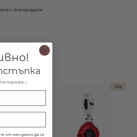
ебърни обеци за цялото ухо онлайн
ята с тези продукти
ивно!
отстъпка
та поръчка ↓
-24%
е от мен данни да се