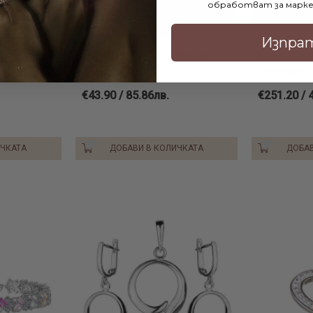
обработват за марке
Изпра
 Нежност
Сребърни Обеци С Циркони
Златна гри
7323
Пеперуди
€43.90 / 85.86лв.
€251.20 / 
ИЧКАТА
ДОБАВИ В КОЛИЧКАТА
ДОБАВ