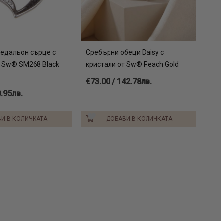
едальон сърце с
Сребърни обеци Daisy с
т Sw® SM268 Black
кристали от Sw® Peach Gold
€73.00 / 142.78лв.
0.95лв.
И В КОЛИЧКАТА
ДОБАВИ В КОЛИЧКАТА