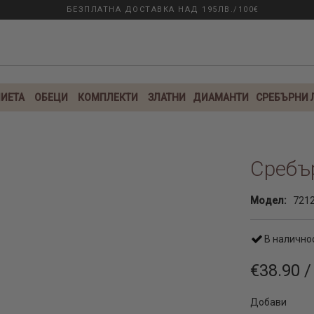
БЕЗПЛАТНА ДОСТАВКА НАД 195ЛВ./100€
ИЕТА
ОБЕЦИ
КОМПЛЕКТИ
ЗЛАТНИ
ДИАМАНТИ
СРЕБЪРНИ
Сребър
Модел:
721
В налично
€38.90 /
Добави