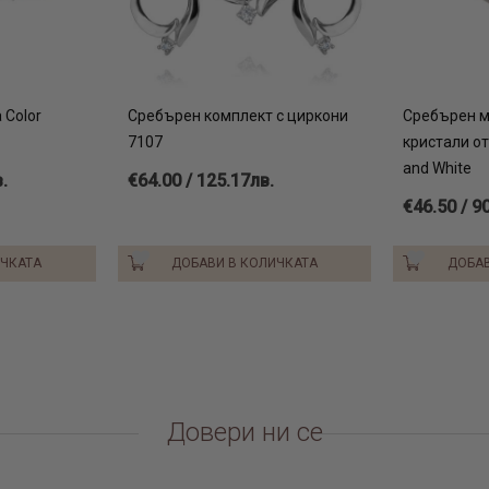
 Color
Сребърен комплект с циркони
Сребърен м
7107
кристали о
and White
.
€64.00 / 125.17лв.
€46.50 / 9
ИЧКАТА
ДОБАВИ В КОЛИЧКАТА
ДОБАВ
Довери ни се