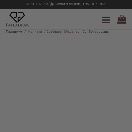
БЕЗПЛАТНА ДОСТАВКА НАД 195ЛВ./100€
33 ГОДИНИ ОПИТ
0889 888 484
Паладиум
/
Колиета
/ Сребърен Медальон Св. Богородица