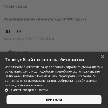
Абонирай се
Създаваме усмивки и бижута още от 1991 година.
Валутен курс: 1 EUR = 1.95583лв.
Информация
×
Този уебсайт използва бисквитки
Имаш нужда от помощ?
Използваме бисквитки, за да персонализираме съдържанието и
рекламите, както и да подобрим потребителското изживяване.
Къде да ни намерите?
Натискайки бутона "Приемам" или сърфирайки из сайта, се
съгласявате да използваме данни, събирани чрез бисквитки
или подобни технологии.
ВИЖТЕ ПОДРОБНОСТИ
ПРИЕМАМ
© Copyright 2018. Разработка от
WebDreams.bg