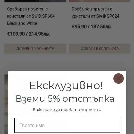
Сребърен пръстен с
Сребърен пръстен с
кристали от Sw® SP604
кристали от Sw® SP624
Black and White
€95.90 / 187.56лв.
€109.90 / 214.95лв.
ДОБАВИ В КОЛИЧКАТА
ДОБАВИ В КОЛИЧКАТА
Ексклузивно!
Нов
Вземи 5% отстъпка
Важи само за първата поръчка ↓
Име