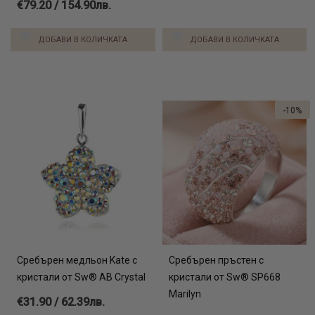
€79.20 / 154.90лв.
ДОБАВИ В КОЛИЧКАТА
ДОБАВИ В КОЛИЧКАТА
-10%
Сребърен медльон Kate с
Сребърен пръстен с
кристали от Sw® AB Crystal
кристали от Sw® SP668
Marilyn
€31.90 / 62.39лв.