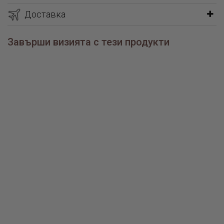
Доставка
Завърши визията с тези продукти
Сребърни обеци
Сребърен пръстен
Сребърен комплект
Barbara
Barbara
Barbara
€45.08 / 88.17лв.
€46.50 / 90.95лв.
€109.90 /
€40.90 /
€37.20 /
214.95лв.
79.99лв.
72.76лв.
€95.90 /