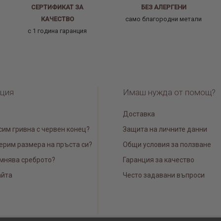
СЕРТИФИКАТ ЗА
БЕЗ АЛЕРГЕНИ
КАЧЕСТВО
само благородни метали
с 1 година гаранция
ция
Имаш нужда от помощ?
Доставка
сим гривна с червен конец?
Защита на личните данни
ерим размера на пръста си?
Общи условия за ползване
мнява среброто?
Гаранция за качество
айта
Често задавани въпроси