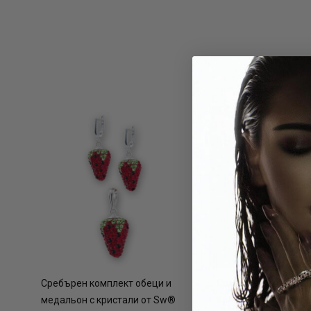
Сребърен комплект обеци и
Сребърен Пръстен 
медальон с кристали от Sw®
Кристали От Sw® AB