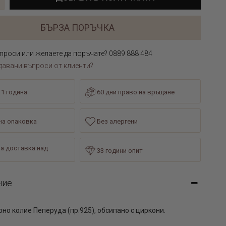
БЪРЗА ПОРЪЧКА
проси или желаете да поръчате? 0889 888 484
давани въпроси от клиенти?
 1 година
60 дни право на връщане
а опаковка
Без алергени
а доставка над
33 години опит
ние
но колие Пеперуда (пр.925), обсипано с циркони.