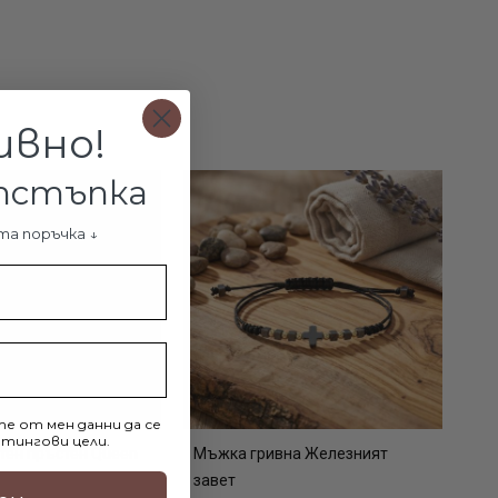
ивно!
отстъпка
та поръчка ↓
е от мен данни да се
тингови цели.
тен пръстен Queen
Мъжка гривна Железният
завет