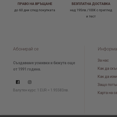
ПРАВО НА ВРЪЩАНЕ
БЕЗПЛАТНА ДОСТАВКА
до 60 дни след покупката
над 195лв./100€ с преглед
и тест
Абонирай се
Информа
За нас
Създаваме усмивки и бижута още
Как да скъ
от 1991 година.
Как да изм
Защо потъ
Валутен курс: 1 EUR = 1.95583лв.
Карта на с