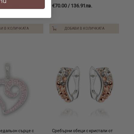
ти
1466.68лв.
€70.00 / 136.91лв.
И В КОЛИЧКАТА
ДОБАВИ В КОЛИЧКАТА
едальон сърце с
Сребърни обеци с кристали от