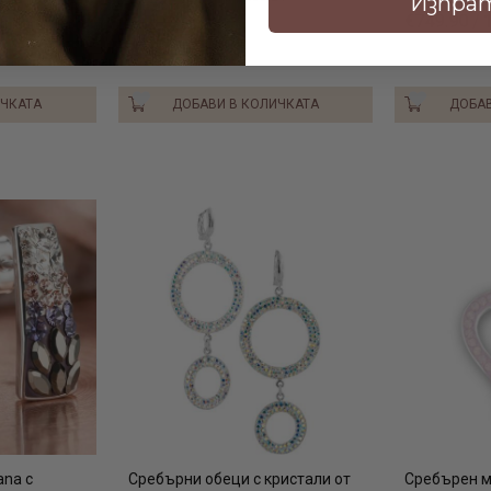
Изпра
€749.90 / 
ИЧКАТА
ДОБАВИ В КОЛИЧКАТА
ДОБАВ
ana с
Сребърни обеци с кристали от
Сребърен м