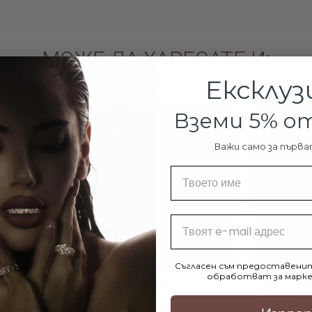
МОЖЕ ДА ХАРЕСАТЕ И:
Ексклуз
Вземи 5% 
Важи само за първа
Име
Email
Съгласен съм предоставенит
обработват за марке
Сърце С
Златна гривна Balls
Дамски зла
 Crystal
Elizabeth
€208.90 / 408.57лв.