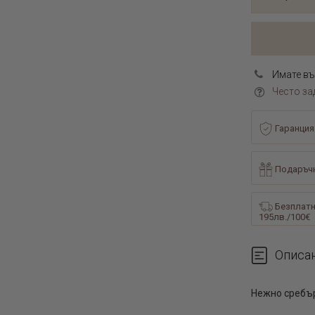
Имате въ
Често за
Гаранция
Подаръчн
Безплатн
195лв./100€
Описа
Нежно сребър