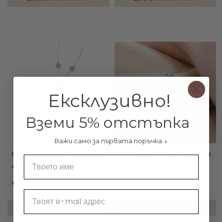
Ексклузивно!
Вземи 5% отстъпка
Важи само за първата поръчка ↓
Сребърно колие с кристали
Сребърни Обеци С Циркони
Име
от Sw® SK510
7323
€70.00 / 136.91лв.
€43.90 / 85.86лв.
Email
ДОБАВИ В КОЛИЧКАТА
ДОБАВИ В КОЛИЧКАТА