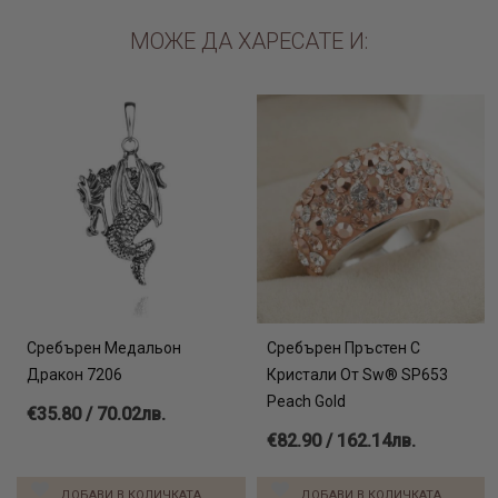
Вижте още:
МОЖЕ ДА ХАРЕСАТЕ И:
каталог гривни с конец онлайн
каталог swarovski обеци онлайн
каталог златни годежни пръстени
Сребърен Медальон
Сребърен Пръстен С
Дракон 7206
Кристали От Sw® SP653
Peach Gold
€35.80 / 70.02лв.
€82.90 / 162.14лв.
ДОБАВИ В КОЛИЧКАТА
ДОБАВИ В КОЛИЧКАТА