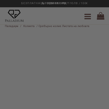
БЕЗПЛАТНА ДОСТАВКА НАД 195ЛВ./100€
33 ГОДИНИ ОПИТ
0889 888 484
Паладиум
/
Колиета
/ Сребърно колие Листата на любовта