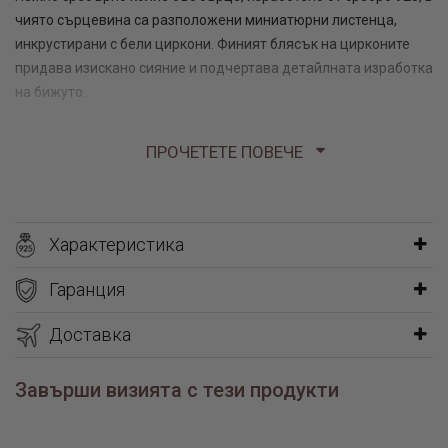
чиято сърцевина са разположени миниатюрни листенца,
инкрустирани с бели циркони. Финият блясък на цирконите
придава изискано сияние и подчертава детайлната изработка
на бижуто.
Листата символизират живот, обновление и растеж, а
ПРОЧЕТЕТЕ ПОВЕЧЕ
сърцето – любов и близост. Съчетанието им превръща
колието в елегантен символ на нежни чувства и хармония.
Подходящо както за ежедневно носене, така и като стилен
акцент към по-официална визия.
Характеристика
Идеален избор за подарък за жена, с послание за обич,
Гаранция
внимание и топлина.
Доставка
Медальон- 1 гр.
Завърши визията с тези продукти
Синджир- 1 гр.