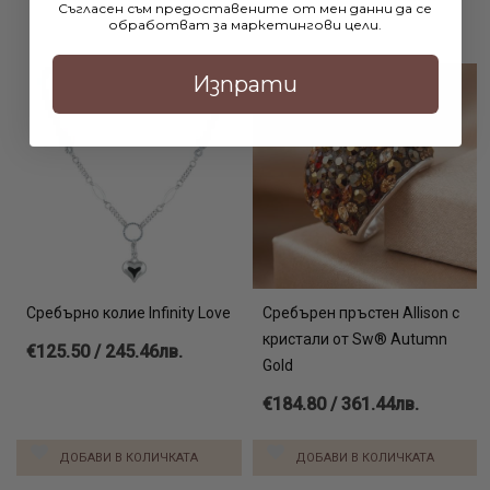
Съгласен съм предоставените от мен данни да се
обработват за маркетингови цели.
Изпрати
Сребърно колие Infinity Love
Сребърен пръстен Allison с
кристали от Sw® Autumn
€125.50 / 245.46лв.
Gold
€184.80 / 361.44лв.
ДОБАВИ В КОЛИЧКАТА
ДОБАВИ В КОЛИЧКАТА