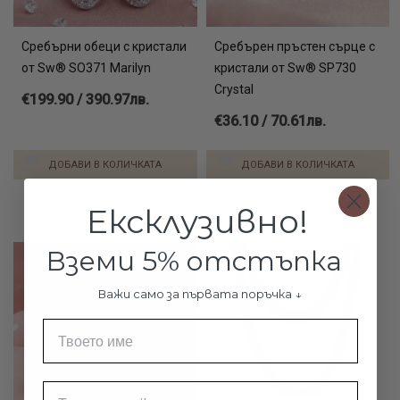
Сребърни обеци с кристали
Сребърен пръстен сърце с
от Sw® SO371 Marilyn
кристали от Sw® SP730
Crystal
€199.90 / 390.97лв.
€36.10 / 70.61лв.
ДОБАВИ В КОЛИЧКАТА
ДОБАВИ В КОЛИЧКАТА
Ексклузивно!
Вземи 5% отстъпка
Важи само за първата поръчка ↓
Име
Email