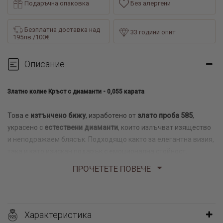
Подаръчна опаковка
Без алергени
Безплатна доставка над
33 години опит
195лв./100€
Описание
Златно колие Кръст с диаманти - 0,055 карата
Това е
изтънчено бижу
, изработено от
злато проба 585
,
украсено с
естествени диаманти
, които излъчват изящество
и неподражаем блясък. Подходящо както за елегантна визия,
така и като изискан подарък с емоционална стойност.
ПРОЧЕТЕТЕ ПОВЕЧЕ
Материал:
14 карата бяло злато (проба 585)
Камък:
Естествен диамант - 21 броя
Характеристика