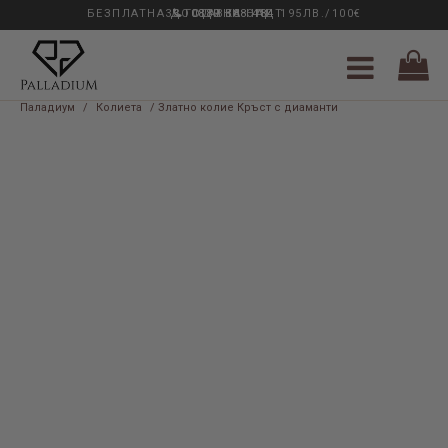
БЕЗПЛАТНА ДОСТАВКА НАД 195ЛВ./100€
33 ГОДИНИ ОПИТ
0889 888 484
Паладиум
/
Колиета
/ Златно колие Кръст с диаманти