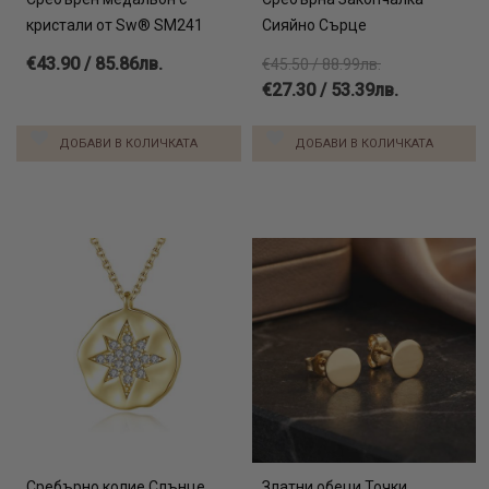
кристали от Sw® SM241
Сияйно Сърце
€43.90 / 85.86лв.
€45.50 / 88.99лв.
€27.30 / 53.39лв.
ДОБАВИ В КОЛИЧКАТА
ДОБАВИ В КОЛИЧКАТА
Сребърно колие Слънце
Златни обеци Точки