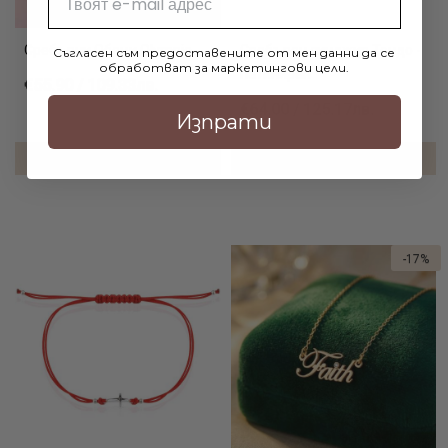
Сребърни Обеци Olympia
Сребърен синджир Тондо -
Съгласен съм предоставените от мен данни да се
обработват за маркетингови цели.
патиниран
€55.90 / 109.33лв.
€64.00 / 125.17лв.
Изпрати
ДОБАВИ В КОЛИЧКАТА
ДОБАВИ В КОЛИЧКАТА
-17%