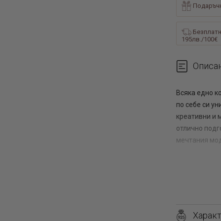
Подаръчн
Безплатн
195лв./100€
Описа
Всяка едно к
по себе си у
креативни и 
отлично подг
мечтания мод
* Може да се 
* Цената е з
Вижте още:
Харак