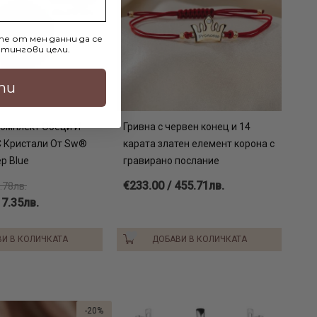
е от мен данни да се
тингови цели.
ти
омплект Обеци И
Гривна с червен конец и 14
 Кристали От Sw®
карата златен елемент корона с
p Blue
гравирано послание
€233.00 / 455.71лв.
.78лв.
17.35лв.
И В КОЛИЧКАТА
ДОБАВИ В КОЛИЧКАТА
-20%