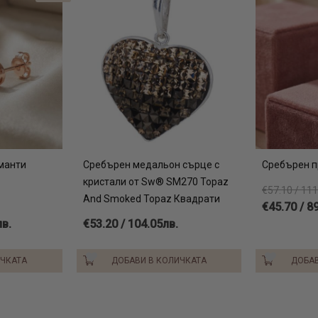
манти
Сребърен медальон сърце с
Сребърен п
кристали от Sw® SM270 Topaz
€57.10 / 111
And Smoked Topaz Квадрати
€45.70 / 8
лв.
€53.20 / 104.05лв.
ИЧКАТА
ДОБАВИ В КОЛИЧКАТА
ДОБАВ