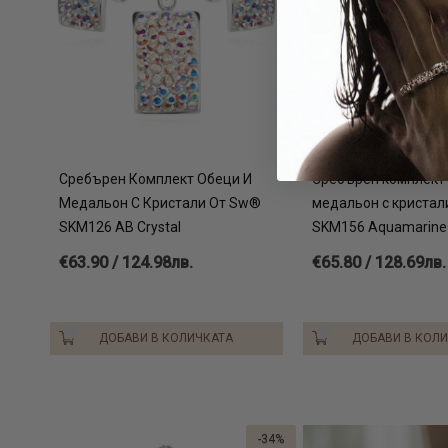
Сребърен Комплект Обеци И
Сребърен комплект 
Медальон С Кристали От Sw®
медальон с кристал
SKM126 AB Crystal
SKM156 Aquamarine
€63.90 / 124.98лв.
€65.80 / 128.69лв.
ДОБАВИ В КОЛИЧКАТА
ДОБАВИ В КОЛ
-34%