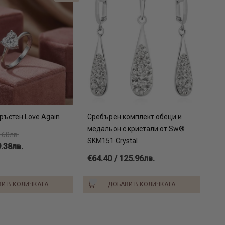
ръстен Love Again
Сребърен комплект обеци и
медальон с кристали от Sw®
.68лв.
SKM151 Crystal
9.38лв.
€64.40 / 125.96лв.
И В КОЛИЧКАТА
ДОБАВИ В КОЛИЧКАТА