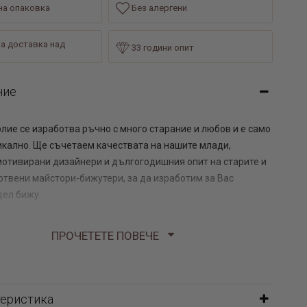
а опаковка
Без алергени
а доставка над
33 години опит
ние
олие се изработва ръчно с много старание и любов и е само
никално. Ще съчетаем качествата на нашите млади,
мотивирани дизайнери и дългогодишния опит на старите и
отвени майстори-бижутери, за да изработим за Вас
ел бижу.
изработи в бяло злато 14 карата
ПРОЧЕТЕТЕ ПОВЕЧЕ
а 1 брой медальон и не включва синджир.
теристика