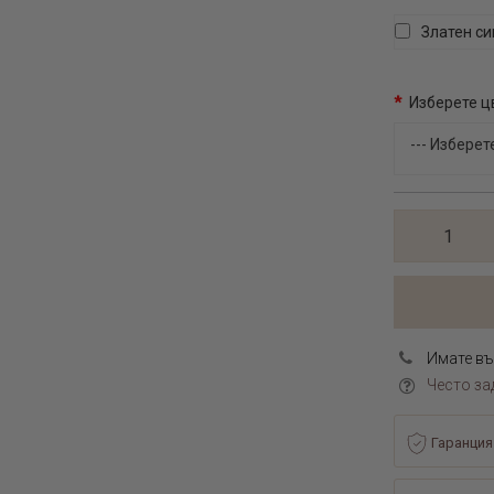
Златен с
Изберете ц
Имате въ
Често за
Гаранция