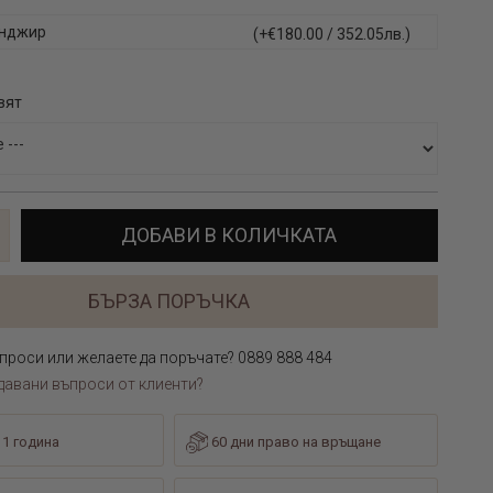
инджир
(+€180.00 / 352.05лв.)
вят
ДОБАВИ В КОЛИЧКАТА
БЪРЗА ПОРЪЧКА
проси или желаете да поръчате? 0889 888 484
давани въпроси от клиенти?
 1 година
60 дни право на връщане