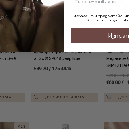
Съгласен съм предоставенит
обработват за марке
Изпра
обеци и
Сребърен пръстен с кристали
Сребърен К
и от Sw®
от Sw® SP648 Deep Blue
Медальон С
SKM121 Dee
€89.70 / 175.44лв.
€73.00 / 142
€60.00 / 1
ИЧКАТА
ДОБАВИ В КОЛИЧКАТА
ДОБАВ
-12%