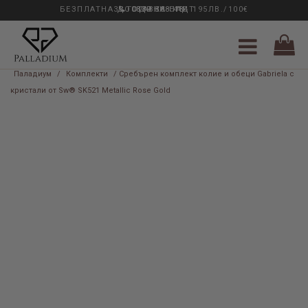
БЕЗПЛАТНА ДОСТАВКА НАД 195ЛВ./100€
33 ГОДИНИ ОПИТ
0889 888 484
Паладиум
/
Комплекти
/ Сребърен комплект колие и обеци Gabriela с
кристали от Sw® SK521 Metallic Rose Gold