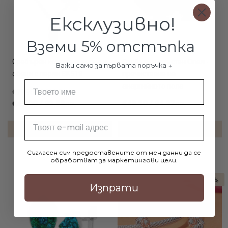
Ексклузивно!
Вземи 5% отстъпка
Сребърен комплект колие и
Сребърен пръстен Опал -
Важи само за първата поръчка ↓
обеци с перли SK519
пречистване на
Име
енергийното поле
€79.90 / 156.27лв.
€48.00 / 93.88лв.
€48.20 / 94.27лв.
Email
ДОБАВИ В КОЛИЧКАТА
ДОБАВИ В КОЛИЧКАТА
Съгласен съм предоставените от мен данни да се
обработват за маркетингови цели.
-13%
Изпрати