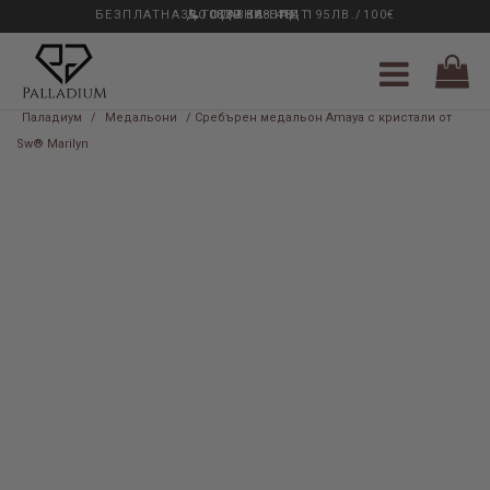
БЕЗПЛАТНА ДОСТАВКА НАД 195ЛВ./100€
33 ГОДИНИ ОПИТ
0889 888 484
Паладиум
/
Медальони
/ Сребърен медальон Amaya с кристали от
Sw® Marilyn