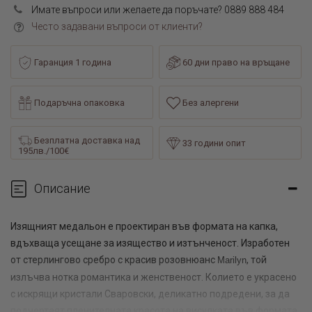
Имате въпроси или желаете да поръчате? 0889 888 484
Често задавани въпроси от клиенти?
Гаранция 1 година
60 дни право на връщане
Подаръчна опаковка
Без алергени
Безплатна доставка над
33 години опит
195лв./100€
Описание
Изящният медальон е проектиран във формата на капка,
вдъхваща усещане за изящество и изтънченост. Изработен
от стерлингово сребро с красив розовнюанс
, той
Marilyn
излъчва нотка романтика и женственост. Колието е украсено
с искрящи кристали
Сваровски
, деликатно подредени, за да
подчертаят пленителната красота на висулката във формата