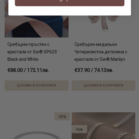
Сребърен пръстен с
Сребърен медальон
кристали от Sw® SP623
Четирилистна детелина с
Black and White
кристали от Sw® Marilyn
€88.00 / 172.11лв.
€37.90 / 74.13лв.
ДОБАВИ В КОЛИЧКАТА
ДОБАВИ В КОЛИЧКАТА
-29%
Нов