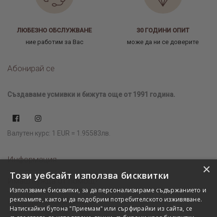
ЛЮБЕЗНО ОБСЛУЖВАНЕ
30 ГОДИНИ ОПИТ
ние работим за Вас
може да ни се доверите
Абонирай се
Създаваме усмивки и бижута още от 1991 година.
Валутен курс: 1 EUR = 1.95583лв.
Информация
×
Този уебсайт използва бисквитки
Имаш нужда от помощ?
Използваме бисквитки, за да персонализираме съдържанието и
рекламите, както и да подобрим потребителското изживяване.
Къде да ни намерите?
Натискайки бутона "Приемам" или сърфирайки из сайта, се