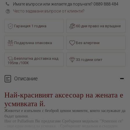
Имате въпроси или желаете да поръчате? 0889 888 484
Често задавани въпроси от клиенти?
Гаранция 1 година
60 дни право на връщане
Подаръчна опаковка
Без алергени
Безплатна доставка над
33 години опит
195лв./100€
Описание
Най-красивият аксесоар на жената е
усмивката й.
Животът е изпълнен с безброй ценни моменти, които заслужават да
бъдат ценени.
Ние от
Palladium
Ви предлагаме Сребърния медальон
"Усмихни се"
- още един повод за усмивка.
. Сребърният медальон е създаден