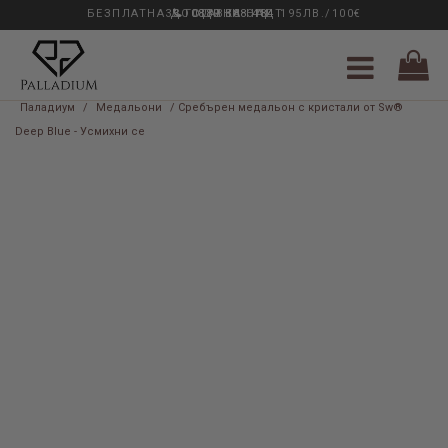
БЕЗПЛАТНА ДОСТАВКА НАД 195ЛВ./100€
33 ГОДИНИ ОПИТ
0889 888 484
Паладиум
/
Медальони
/ Сребърен медальон с кристали от Sw®
Deep Blue - Усмихни се