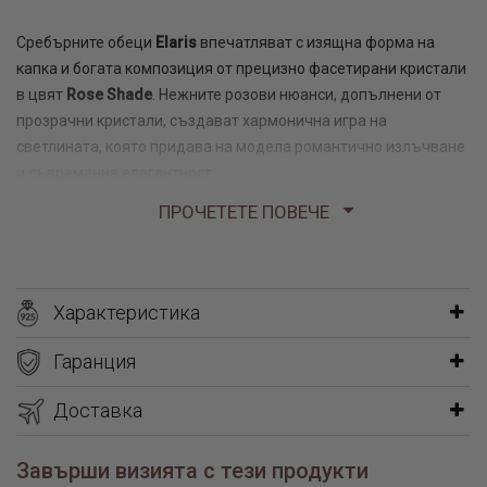
Сребърните обеци
Elaris
впечатляват с изящна форма на
капка и богата композиция от прецизно фасетирани кристали
в цвят
Rose Shade
. Нежните розови нюанси, допълнени от
прозрачни кристали, създават хармонична игра на
светлината, която придава на модела романтично излъчване
и съвременна елегантност.
ПРОЧЕТЕТЕ ПОВЕЧЕ
Изработени от висококачествено сребро проба 925, обеците
са със здрава и сигурна английска закопчалка, която
осигурява комфорт и надеждно носене през целия ден.
Леката конструкция и издълженият силует ги правят удобен
Характеристика
избор както за ежедневни визии, така и за специални поводи.
Гаранция
Elaris
е модел, който съчетава деликатен дизайн и
впечатляваща кристална композиция. Цветът
Доставка
Rose Shade
внася усещане за нежност, женственост и изискан вкус,
превръщайки тези обеци в красиво бижу, което привлича
Завърши визията с тези продукти
вниманието със своята елегантност, а не с показност.