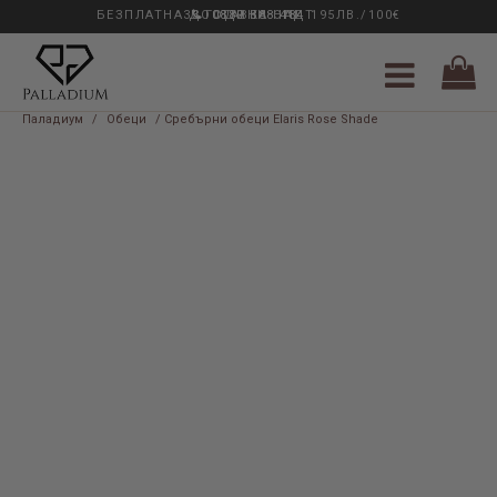
БЕЗПЛАТНА ДОСТАВКА НАД 195ЛВ./100€
33 ГОДИНИ ОПИТ
0889 888 484
Паладиум
/
Обеци
/ Сребърни обеци Elaris Rose Shade