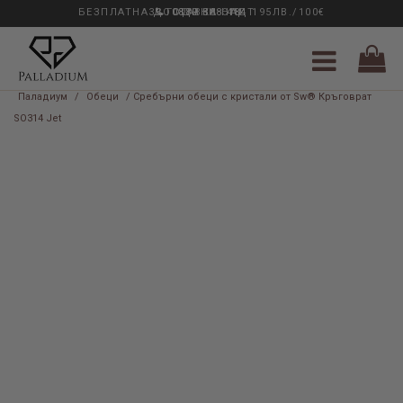
БЕЗПЛАТНА ДОСТАВКА НАД 195ЛВ./100€
33 ГОДИНИ ОПИТ
0889 888 484
Паладиум
/
Обеци
/ Сребърни обеци с кристали от Sw® Кръговрат
SO314 Jet