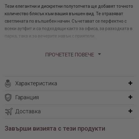
Тези елегантни и дискретни полутопчета ще добавят точното
количество блясък към вашия външен вид. Те отразяват
светлината по вълшебен начин. Съчетават се перфектно с
всеки аутфит и са подходящи както за офиса, за разходката в
парка, така и за вечерите навън с приятели.
Размери: 1,1 см диаметър
ПРОЧЕТЕТЕ ПОВЕЧЕ
Тегло: 3,40 гр
Характеристика
Гаранция
Доставка
Завърши визията с тези продукти