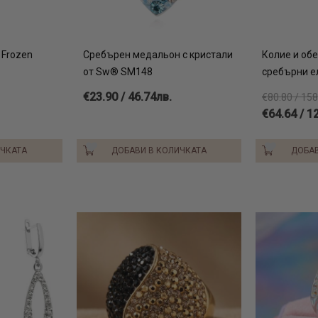
 Frozen
Сребърен медальон с кристали
Колие и обе
от Sw® SM148
сребърни е
€23.90 / 46.74лв.
€80.80 / 158
€64.64 / 1
ИЧКАТА
ДОБАВИ В КОЛИЧКАТА
ДОБАВ