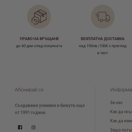
ПРАВО НА ВРЪЩАНЕ
БЕЗПЛАТНА ДОСТАВКА
до 60 дни след покупката
над 195лв./100€ с преглед
и тест
Абонирай се
Информа
За нас
Създаваме усмивки и бижута още
Как да скъ
от 1991 година.
Как да изм
Защо потъ