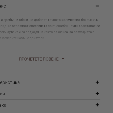
ние
и и сребърни обеци ще добавят точното количество блясък към
вид. Те отразяват светлината по вълшебен начин. Съчетават се
секи аутфит и са подходящи както за офиса, за разходката в
за вечерите навън с приятели.
ПРОЧЕТЕТЕ ПОВЕЧЕ
теристика
ия
вка