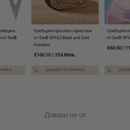
обеци и
Сребърен пръстен с кристали
Сребърен п
и от Sw®
от Sw® SP662 Black and Gold
от Sw® SP60
позлаен
€60.60 / 1
€166.10 / 324.86лв.
ИЧКАТА
ДОБАВИ В КОЛИЧКАТА
ДОБАВ
Довери ни се