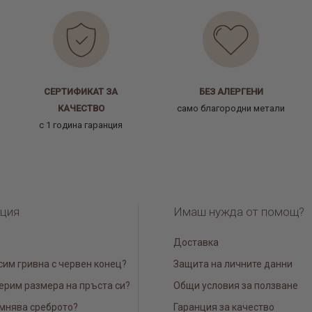
СЕРТИФИКАТ ЗА
БЕЗ АЛЕРГЕНИ
КАЧЕСТВО
само благородни метали
с 1 година гаранция
ция
Имаш нужда от помощ?
Доставка
сим гривна с червен конец?
Защита на личните данни
ерим размера на пръста си?
Общи условия за ползване
мнява среброто?
Гаранция за качество