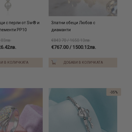
ци с перли от Sw® и
Златни обеци Любов с
лементи PP10
диаманти
.03лв.
€843.70 / 1650.13лв.
26.42лв.
€767.00 / 1500.12лв.
И В КОЛИЧКАТА
ДОБАВИ В КОЛИЧКАТА
-35%