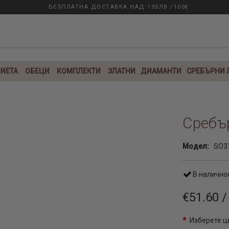
БЕЗПЛАТНА ДОСТАВКА НАД 195ЛВ./100€
ИЕТА
ОБЕЦИ
КОМПЛЕКТИ
ЗЛАТНИ
ДИАМАНТИ
СРЕБЪРНИ
Сребър
Модел:
SO3
В налично
€51.60 /
Изберете ц