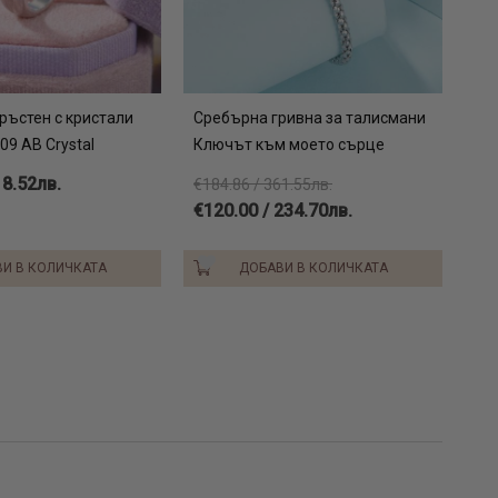
ръстен с кристали
Сребърна гривна за талисмани
9 AB Crystal
Ключът към моето сърце
18.52лв.
€184.86 / 361.55лв.
€120.00 / 234.70лв.
И В КОЛИЧКАТА
ДОБАВИ В КОЛИЧКАТА