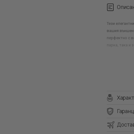
Описа
Тези елегантн
вашия външен 
перфектно с в
парка, така и 
Харак
Гаранц
Доста