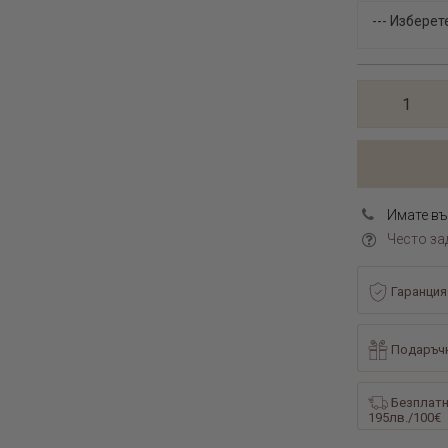
Имате въ
Често за
Гаранция
Подаръчн
Безплатн
195лв./100€