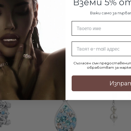
Вземи 5% 
ДОБА
Важи само за първа
Име
Email
МОЖЕ ДА ХАРЕСАТЕ И:
Съгласен съм предоставенит
обработват за марке
Изпра