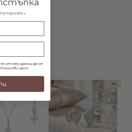
отстъпка
ВИ В КОЛИЧКАТА
ДОБАВИ В КОЛИЧКАТА
та поръчка ↓
е от мен данни да се
тингови цели.
ти
-20%
-9%