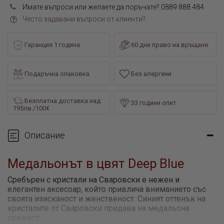
Имате въпроси или желаете да поръчате? 0889 888 484
Често задавани въпроси от клиенти?
Гаранция 1 година
60 дни право на връщане
Подаръчна опаковка
Без алергени
Безплатна доставка над
33 години опит
195лв./100€
Описание
Медальонът в цвят
Deep Blue
Сребърен с кристали на Сваровски е нежен и
елегантен аксесоар, който привлича вниманието със
своята изисканост и женственост. Синият оттенък на
кристалите от Сваровски придава на медальона
свежест.