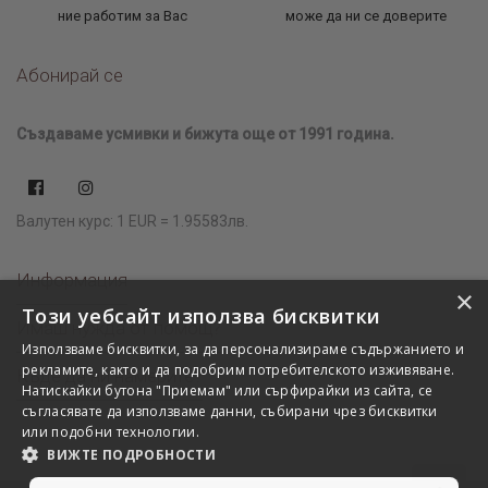
ние работим за Вас
може да ни се доверите
Абонирай се
Създаваме усмивки и бижута още от 1991 година.
Валутен курс: 1 EUR = 1.95583лв.
Информация
×
Този уебсайт използва бисквитки
Имаш нужда от помощ?
Използваме бисквитки, за да персонализираме съдържанието и
рекламите, както и да подобрим потребителското изживяване.
Къде да ни намерите?
Натискайки бутона "Приемам" или сърфирайки из сайта, се
съгласявате да използваме данни, събирани чрез бисквитки
или подобни технологии.
ВИЖТЕ ПОДРОБНОСТИ