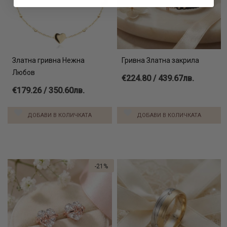
Златна гривна Нежна
Гривна Златна закрила
Любов
€224.80 / 439.67лв.
€179.26 / 350.60лв.
ДОБАВИ В КОЛИЧКАТА
ДОБАВИ В КОЛИЧКАТА
-21%