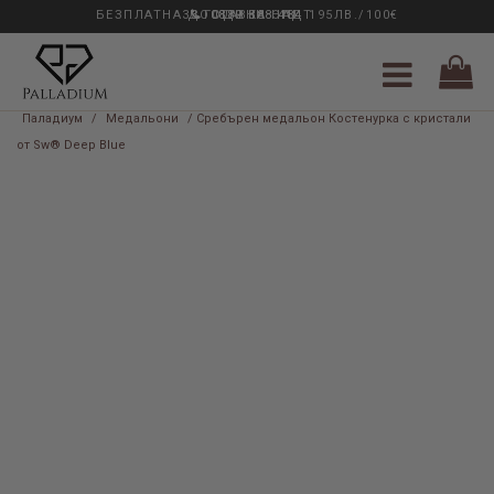
БЕЗПЛАТНА ДОСТАВКА НАД 195ЛВ./100€
33 ГОДИНИ ОПИТ
0889 888 484
Паладиум
/
Медальони
/ Сребърен медальон Костенурка с кристали
от Sw® Deep Blue