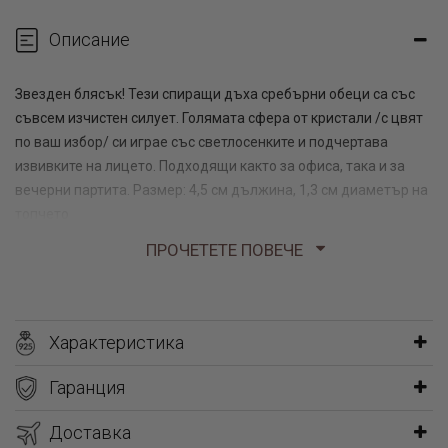
Описание
Звезден блясък! Тези спиращи дъха сребърни обеци са със
съвсем изчистен силует. Голямата сфера от кристали /с цвят
по ваш избор/ си играе със светлосенките и подчертава
извивките на лицето. Подходящи както за офиса, така и за
вечерни партита. Размер: 4,5 см дължина, 1,3 см диаметър на
топчето
8,00 гр
ПРОЧЕТЕТЕ ПОВЕЧЕ
Характеристика
Гаранция
Доставка