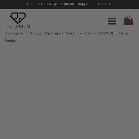
БЕЗПЛАТНА ДОСТАВКА НАД 195ЛВ./100€
33 ГОДИНИ ОПИТ
0889 888 484
Паладиум
/
Обеци
/ Сребърни обеци с кристали от Sw® SO331 Grey
Boutique