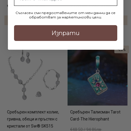
€86.90 / 169.96лв.
€128.88 / 252.07лв.
Съгласен съм предоставените от мен данни да се
обработват за маркетингови цели.
ДОБАВИ В КОЛИЧКАТА
ДОБАВИ В КОЛИЧКАТА
Изпрати
-28%
Сребърен комплект колие,
Сребърен Талисман Tarot
гривна, обеци и пръстен с
Card-The Hierophant
кристали от Sw® SK515
€48.50 / 94.86лв.