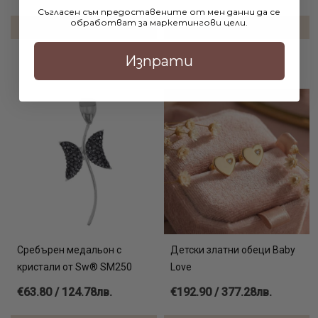
585 и се доставят заедно със сертификат за произход и
Съгласен съм предоставените от мен данни да се
обработват за маркетингови цели.
качество.
ДОБАВИ В КОЛИЧКАТА
ДОБАВИ В КОЛИЧКАТА
Изпрати
Вижте още:
златни гривни с конец онлайн
сребърна гривна с цирконий онлайн
разпродажба на сребърни бижута
Сребърен медальон с
Детски златни обеци Baby
кристали от Sw® SM250
Love
€63.80 / 124.78лв.
€192.90 / 377.28лв.