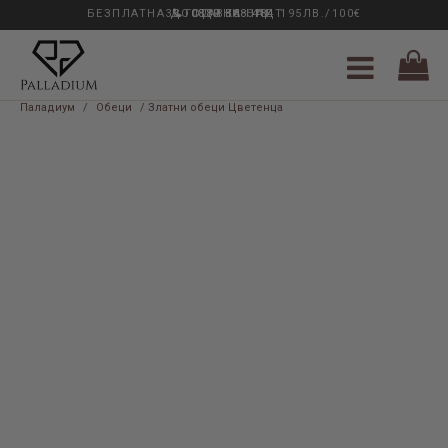
БЕЗПЛАТНА ДОСТАВКА НАД 195ЛВ./100€
33 ГОДИНИ ОПИТ
0889 888 484
Паладиум
/
Обеци
/ Златни обеци Цветенца