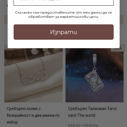
€86.50 / 169.18лв.
Съгласен съм предоставените от мен данни да се
обработват за маркетингови цели.
ДОБАВИ В КОЛИЧКАТА
ДОБАВИ В КОЛИЧКАТА
Изпрати
-28%
Сребърно колие с
Сребърен Талисман Tarot
безкрайност и две имена по
card-The world
избор
€48.50 / 94.86лв.