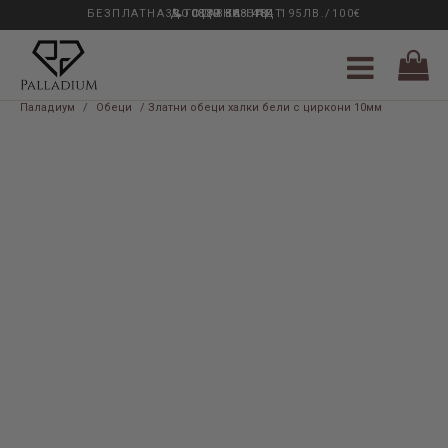
БЕЗПЛАТНА ДОСТАВКА НАД 195ЛВ./100€
33 ГОДИНИ ОПИТ
0889 888 484
Паладиум
/
Обеци
/ Златни обеци халки бели с циркони 10мм