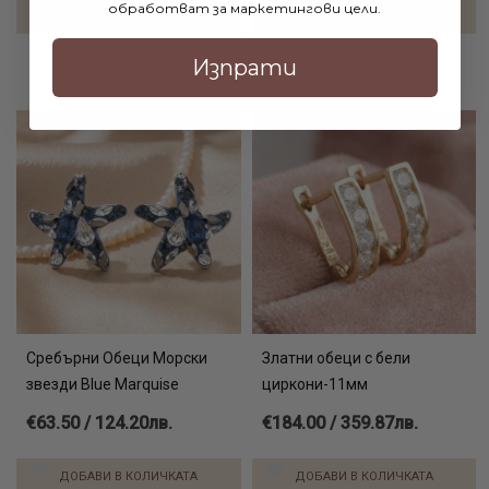
обработват за маркетингови цели.
ДОБАВИ В КОЛИЧКАТА
ДОБАВИ В КОЛИЧКАТА
Изпрати
Сребърни Обеци Морски
Златни обеци с бели
звезди Blue Marquise
циркони-11мм
€63.50 / 124.20лв.
€184.00 / 359.87лв.
ДОБАВИ В КОЛИЧКАТА
ДОБАВИ В КОЛИЧКАТА