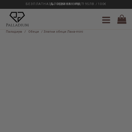
БЕЗПЛАТНА ДОСТАВКА НАД 195ЛВ./100€
33 ГОДИНИ ОПИТ
0889 888 484
Паладиум
/
Обеци
/ Златни обеци Лана-mini