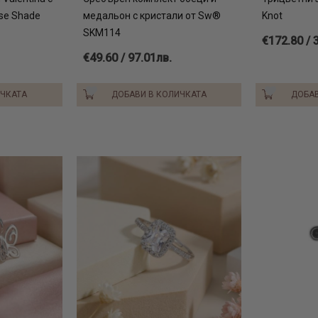
se Shade
медальон с кристали от Sw®
Knot
SKM114
€172.80 / 
€49.60 / 97.01лв.
ИЧКАТА
ДОБАВИ В КОЛИЧКАТА
ДОБАВ