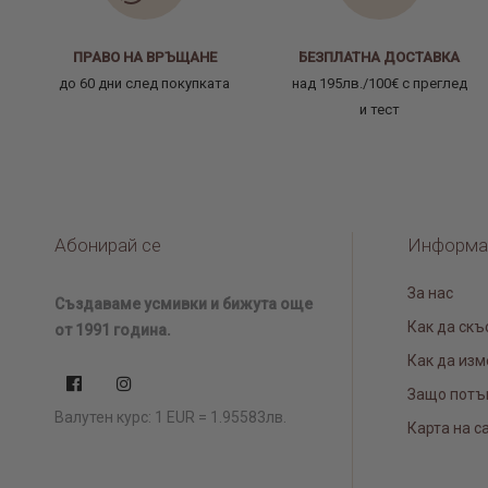
ПРАВО НА ВРЪЩАНЕ
БЕЗПЛАТНА ДОСТАВКА
до 60 дни след покупката
над 195лв./100€ с преглед
и тест
Абонирай се
Информа
За нас
Създаваме усмивки и бижута още
Как да скъ
от 1991 година.
Как да изм
Защо потъ
Валутен курс: 1 EUR = 1.95583лв.
Карта на с