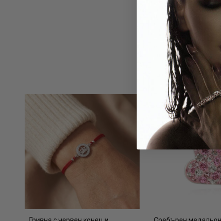
Гривна с червен конец и
Сребърен медальон 