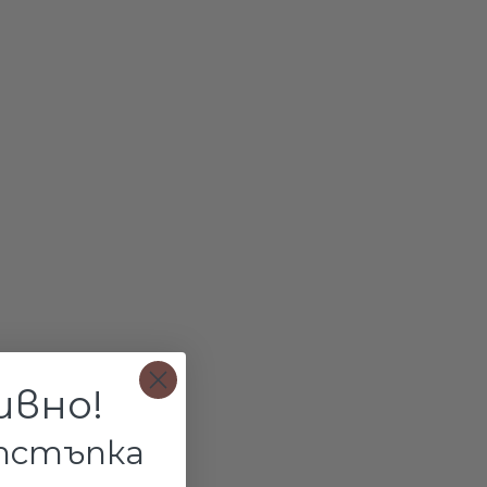
стен с цирконий Selena
Сребърен пръстен Слънце
4.15лв.
€47.30 / 92.51лв.
ивно!
ВИ В КОЛИЧКАТА
ДОБАВИ В КОЛИЧКАТА
отстъпка