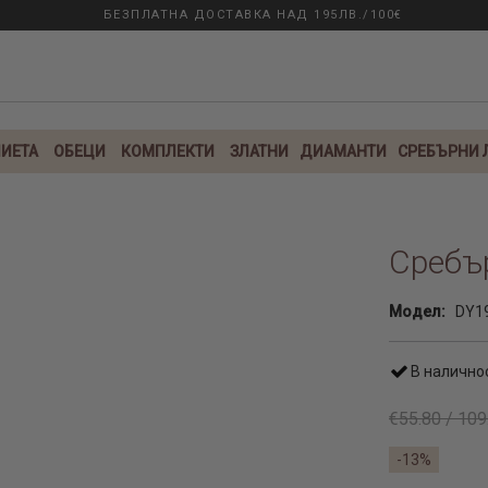
БЕЗПЛАТНА ДОСТАВКА НАД 195ЛВ./100€
ИЕТА
ОБЕЦИ
КОМПЛЕКТИ
ЗЛАТНИ
ДИАМАНТИ
СРЕБЪРНИ
Сребър
Модел:
DY1
В налично
€55.80 / 109
-13%