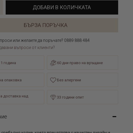
ДОБАВИ В КОЛИЧКАТА
БЪРЗА ПОРЪЧКА
проси или желаете да поръчате? 0889 888 484
давани въпроси от клиенти?
 1 година
60 дни право на връщане
а опаковка
Без алергени
а доставка над
33 години опит
ние
 сребърно колие, което впечатлява с изчистен дизайн и