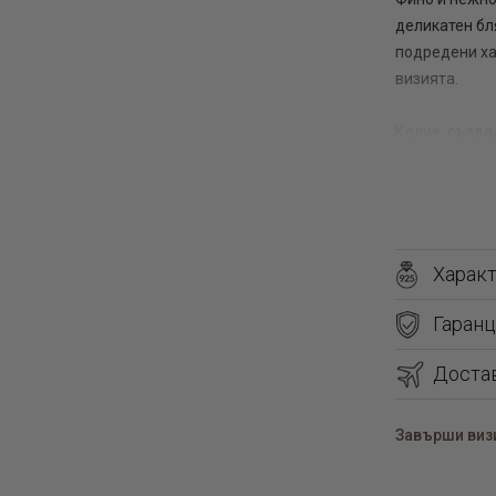
деликатен бл
подредени ха
визията.
Колие, създа
идеален какт
изтънчен диз
към тоалета.
Харак
Гаранц
Доста
Завърши визи