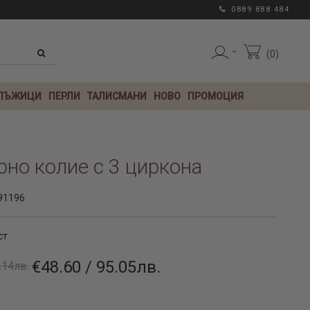
0889 888 484
0
 ЛЪЖИЦИ
ПЕРЛИ
ТАЛИСМАНИ
НОВО
ПРОМОЦИЯ
но колие с 3 циркона
91196
ст
€48.60 / 95.05лв.
.14лв.