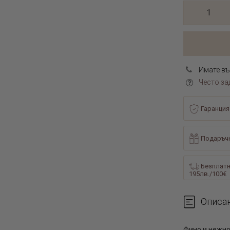
Имате въ
Често за
Гаранция
Подаръчн
Безплатн
195лв./100€
Описа
Фино и нежно