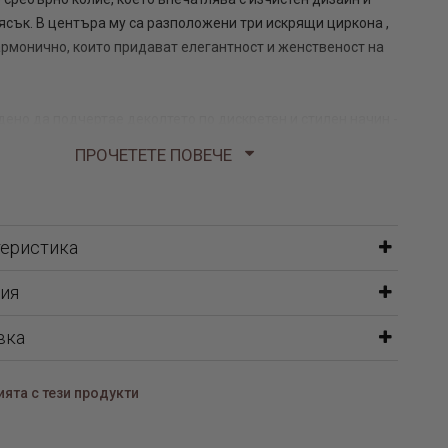
ясък. В центъра му са разположени три искрящи циркона ,
рмонично, които придават елегантност и женственост на
дено да подчертае деколтето по дискретен и стилен начин -
о за ежедневието, така и за специални поводи. Лекият и
ПРОЧЕТЕТЕ ПОВЕЧЕ
айн го прави отличен избор за подарък или за допълнение
теристика
ия
вка
ята с тези продукти