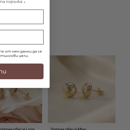
та поръчка ↓
е от мен данни да се
тингови цели.
ти
златни обеци Love
Златни обеци Миа