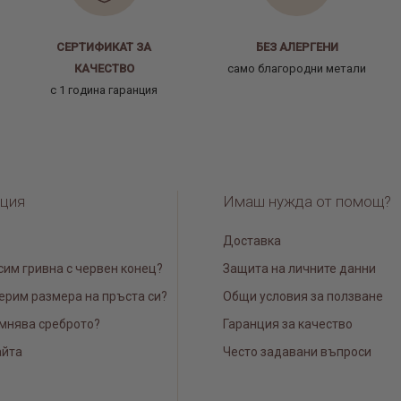
СЕРТИФИКАТ ЗА
БЕЗ АЛЕРГЕНИ
КАЧЕСТВО
само благородни метали
с 1 година гаранция
ция
Имаш нужда от помощ?
Доставка
сим гривна с червен конец?
Защита на личните данни
ерим размера на пръста си?
Общи условия за ползване
мнява среброто?
Гаранция за качество
айта
Често задавани въпроси