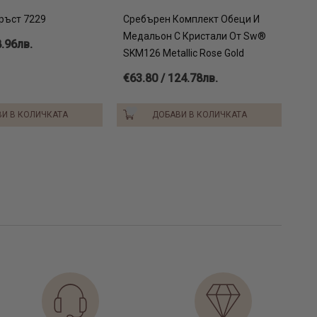
ръст 7229
Сребърен Комплект Обеци И
Медальон С Кристали От Sw®
8.96лв.
SKM126 Metallic Rose Gold
€63.80 / 124.78лв.
И В КОЛИЧКАТА
ДОБАВИ В КОЛИЧКАТА