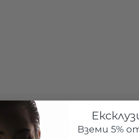
Сребърен пръ
€32.80 / 6
Ексклуз
ДОБА
Вземи 5% 