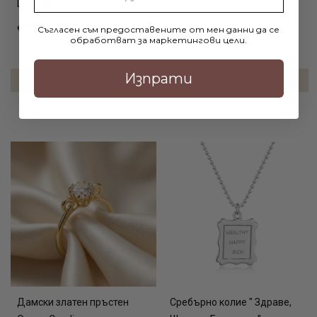
Deep Blue
колие
€45.20 / 88.40лв.
€60.90 / 119.11лв.
Съгласен съм предоставените от мен данни да се
обработват за маркетингови цели.
€39.90 / 78.04лв.
Изпрати
ДОБАВИ В КОЛИЧКАТА
ДОБАВИ В КОЛИЧКАТА
Дамски златен пръстен
Сребърно колие " Здраве,