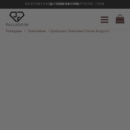
БЕЗПЛАТНА ДОСТАВКА НАД 195ЛВ./100€
33 ГОДИНИ ОПИТ
0889 888 484
Паладиум
/
Талисмани
/ Сребърен Талисман Глътка бодрост