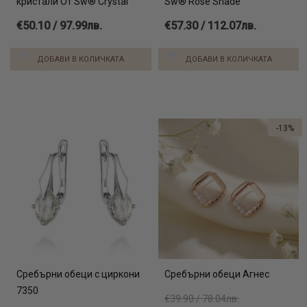
кристали От Sw® Crystal
Sw® Rose Shade
€50.10 / 97.99лв.
€57.30 / 112.07лв.
ДОБАВИ В КОЛИЧКАТА
ДОБАВИ В КОЛИЧКАТА
-13%
Сребърни обеци с циркони
Сребърни обеци Агнес
7350
€39.90 / 78.04лв.