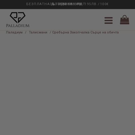
БЕЗПЛАТНА ДОСТАВКА НАД 195ЛВ./100€
33 ГОДИНИ ОПИТ
0889 888 484
Паладиум
/
Талисмани
/ Сребърна Закопчалка Сърце на обичта