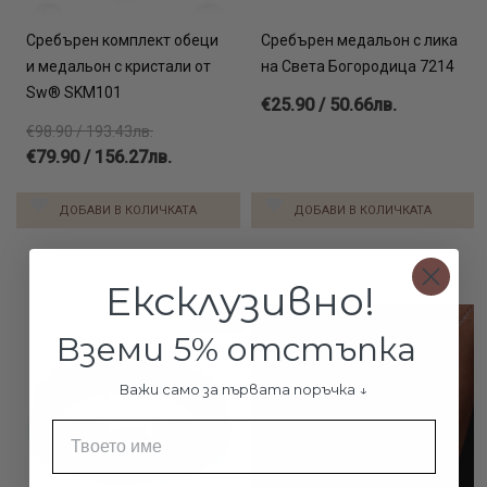
Сребърен комплект обеци
Сребърен медальон с лика
и медальон с кристали от
на Света Богородица 7214
Sw® SKM101
€25.90 / 50.66лв.
€98.90 / 193.43лв.
€79.90 / 156.27лв.
ДОБАВИ В КОЛИЧКАТА
ДОБАВИ В КОЛИЧКАТА
Ексклузивно!
-8%
Вземи 5% отстъпка
Важи само за първата поръчка ↓
Име