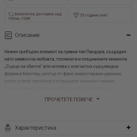
Безплатна доставка над
33 години опит
195лв./100€
Описание
Нежен сребърен елемент за гривни тип Пандора, създаден
като символ на любовта, топлината и специалните моменти.
„Сърце на обичта“ впечатлява с елегантна сърцевидна
форма и блестящ център от фино инкрустирани циркони,
които улавят светлината и придават изискано сияние.
Декоративният надпис около сърцето подчертава
романтичния характер на бижуто и го превръща в красив
ПРОЧЕТЕТЕ ПОВЕЧЕ
подарък за любим човек или в лично послание, което да
носите винаги със себе си.
Изработен от сребро проба 925, този чарм е подходящ както за
Характеристика
самостоятелен акцент върху гривната, така и в комбинация с други