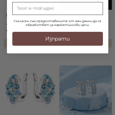
Email
Мъжка кожена гривна R1
Сребърно колие с име по
Съгласен съм предоставените от мен данни да се
избор и коронка
€120.00 / 234.70лв.
обработват за маркетингови цели.
€110.00 / 215.14лв.
€131.90 / 257.97лв.
Изпрати
ДОБАВИ В КОЛИЧКАТА
ДОБАВИ В КОЛИЧКАТА